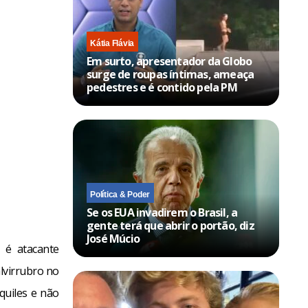
Kátia Flávia
Em surto, apresentador da Globo
surge de roupas íntimas, ameaça
pedestres e é contido pela PM
Política & Poder
Se os EUA invadirem o Brasil, a
gente terá que abrir o portão, diz
José Múcio
 é atacante
alvirrubro no
quiles e não