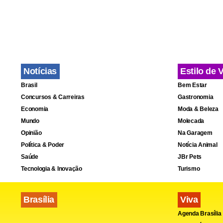
Notícias
Estilo de 
Brasil
Bem Estar
Concursos & Carreiras
Gastronomia
Economia
Moda & Beleza
Mundo
Molecada
Opinião
Na Garagem
Política & Poder
Notícia Animal
Saúde
JBr Pets
Tecnologia & Inovação
Turismo
Brasília
Viva
Agenda Brasília