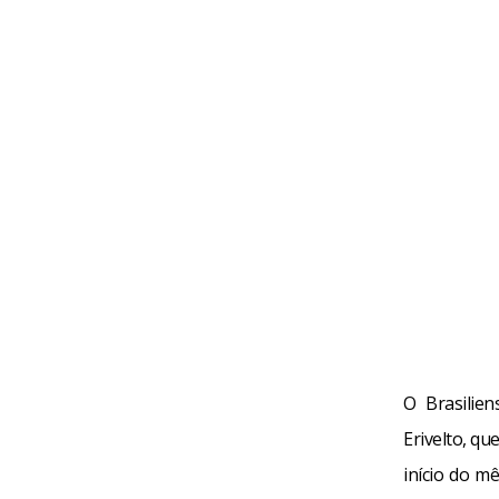
O Brasilie
Erivelto, qu
início do m