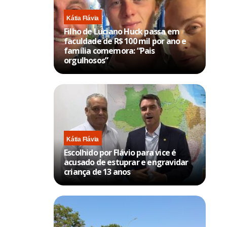
Kátia Flávia
Filho de Luciano Huck passa em
faculdade de R$ 100 mil por ano e
família comemora: “Pais
orgulhosos”
Kátia Flávia
Escolhido por Flávio para vice é
acusado de estuprar e engravidar
criança de 13 anos