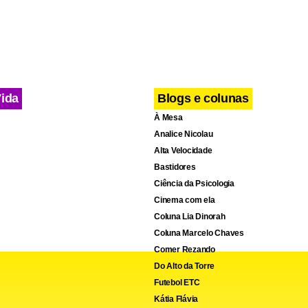
Vida
Blogs e colunas
À Mesa
Analice Nicolau
Alta Velocidade
Bastidores
Ciência da Psicologia
Cinema com ela
Coluna Lia Dinorah
Coluna Marcelo Chaves
Comer Rezando
Do Alto da Torre
Futebol ETC
Kátia Flávia