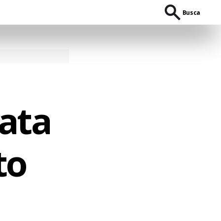
Busca
rata
to