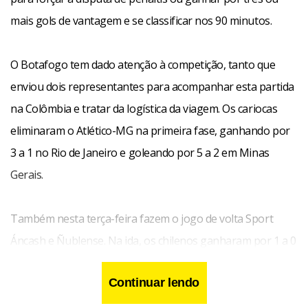
mais gols de vantagem e se classificar nos 90 minutos.
O Botafogo tem dado atenção à competição, tanto que
enviou dois representantes para acompanhar esta partida
na Colômbia e tratar da logística da viagem. Os cariocas
eliminaram o Atlético-MG na primeira fase, ganhando por
3 a 1 no Rio de Janeiro e goleando por 5 a 2 em Minas
Gerais.
Também nesta terça-feira fazem o jogo de volta Sport
Áncash e Ñublense. Na ida, os chilenos ganharam por 1 a 0
e jogam pelo empate. Aos peruanos, resta devolver o 1 a 0
Continuar lendo
e forçar a disputa de pênaltis ou ganhar por dois ou mais
gols de vantagem para se classificar de forma direta.