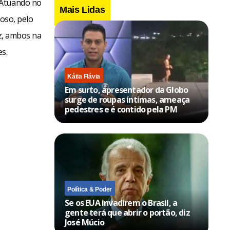
 Atuando no
Mais Lidas
ioso, pelo
iz, ambos na
es.
Kátia Flávia
Em surto, apresentador da Globo
surge de roupas íntimas, ameaça
pedestres e é contido pela PM
Política & Poder
Se os EUA invadirem o Brasil, a
gente terá que abrir o portão, diz
José Múcio