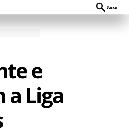
Busca
nte e
 a Liga
s