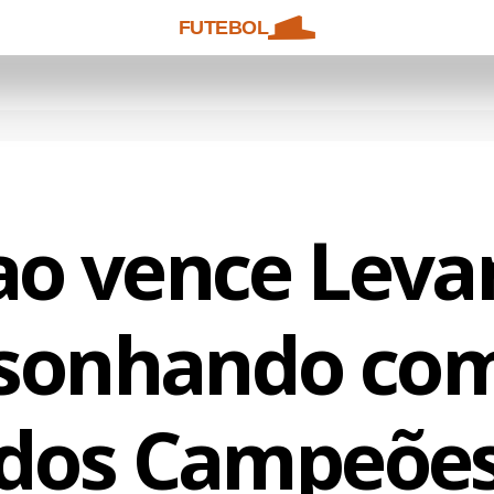
FUTEBOL
ao vence Leva
sonhando com
dos Campeõe