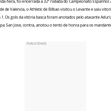
da-feira, foi encerrada a 32ª rodada do Campeonato Espanhol.
de de Valencia, o Athletic de Bilbao visitou o Levante e saiu vitor
a 1. Os gols da vitória basca foram anotados pelo atacante Adur
apa. San Jose, contra, anotou o tento de honra para os mandant