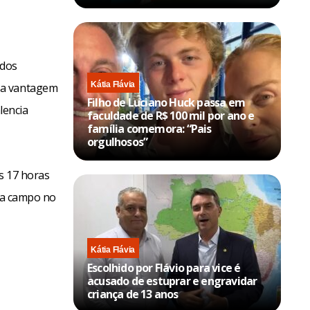
 dos
Kátia Flávia
ua vantagem
Filho de Luciano Huck passa em
lencia
faculdade de R$ 100 mil por ano e
família comemora: “Pais
orgulhosos”
às 17 horas
a a campo no
Kátia Flávia
Escolhido por Flávio para vice é
acusado de estuprar e engravidar
criança de 13 anos