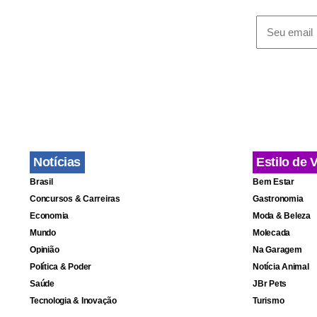
Porém, três
o placar, co
e só teve o 
repetiu a do
Navas.
Notícias
Estilo de 
Com 22 joga
Brasil
Bem Estar
tentativa d
Concursos & Carreiras
Gastronomia
penal, jogou
Economia
Moda & Beleza
Mundo
Molecada
Opinião
Na Garagem
Política & Poder
Notícia Animal
Saúde
JBr Pets
Tecnologia & Inovação
Turismo