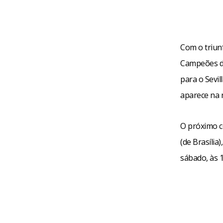
Com o triunf
Campeões da
para o Sevil
aparece na 
O próximo co
(de Brasília
sábado, às 1