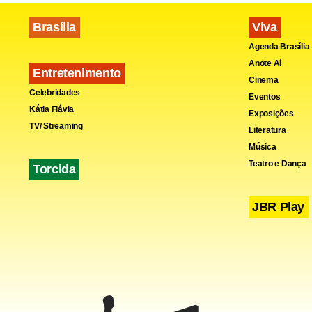
Brasília
Viva
Agenda Brasília
Anote Aí
Entretenimento
Cinema
Celebridades
Eventos
Kátia Flávia
Exposições
TV/ Streaming
Literatura
Música
Teatro e Dança
Torcida
Fa
JBR Play