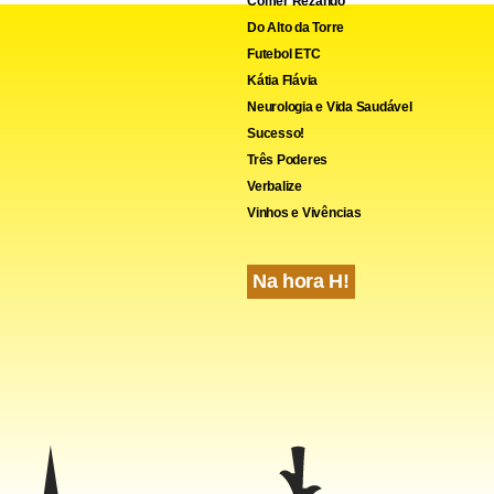
Comer Rezando
Do Alto da Torre
Futebol ETC
Kátia Flávia
Neurologia e Vida Saudável
Sucesso!
Três Poderes
Verbalize
Vinhos e Vivências
Na hora H!
cebook
WhatsApp
LinkedIn
Twitter
X
Telegram
Share