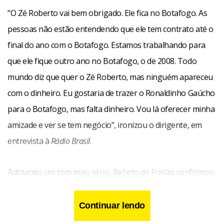
“O Zé Roberto vai bem obrigado. Ele fica no Botafogo. As
pessoas não estão entendendo que ele tem contrato até o
final do ano com o Botafogo. Estamos trabalhando para
que ele fique outro ano no Botafogo, o de 2008. Todo
mundo diz que quer o Zé Roberto, mas ninguém apareceu
com o dinheiro. Eu gostaria de trazer o Ronaldinho Gaúcho
para o Botafogo, mas falta dinheiro. Vou lá oferecer minha
amizade e ver se tem negócio”, ironizou o dirigente, em
entrevista à
Rádio Brasil
.
Adotando um tom mais sério, Bebeto de Freitas confirmou
ter sido procurado por outros clubes brasileiros, mas
afirmou não ter sido seduzido por nenhuma oferta
Continuar lendo
informal. “Aconteceram sondagens, algumas coisas a mais,