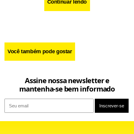
Continuar lendo
Você também pode gostar
Assine nossa newsletter e
mantenha-se bem informado
O incidente em questão ocorreu no empate do Hamburgo
com o Hannover no último domingo. Quando os atletas já
deixavam o campo, vaiados por não terem conquistado o
resultado, um torcedor teria gritado “Volte ao Peru!” ao