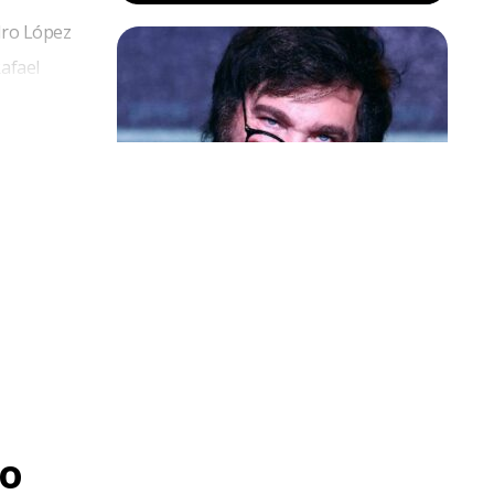
dro López
Rafael
érnia de
ualmente
Política & Poder
Milei volta a chamar Lula de ‘ladrão’
e ‘corrupto’
o