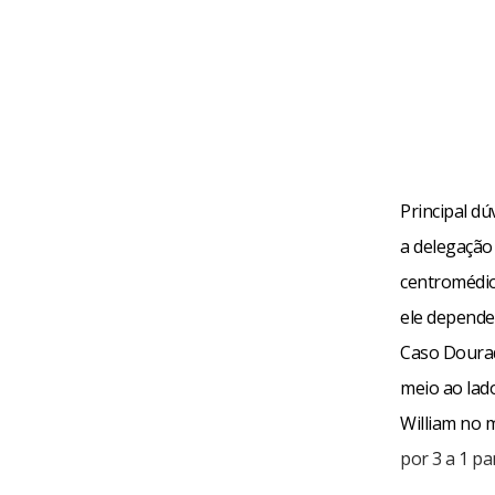
Principal d
a delegação 
centromédio
ele depende
Caso Dourad
meio ao lad
William no m
por 3 a 1 p