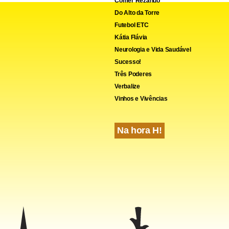
Comer Rezando
Do Alto da Torre
Futebol ETC
Kátia Flávia
Neurologia e Vida Saudável
Sucesso!
Três Poderes
Verbalize
Vinhos e Vivências
Na hora H!