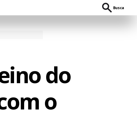
Busca
reino do
 com o