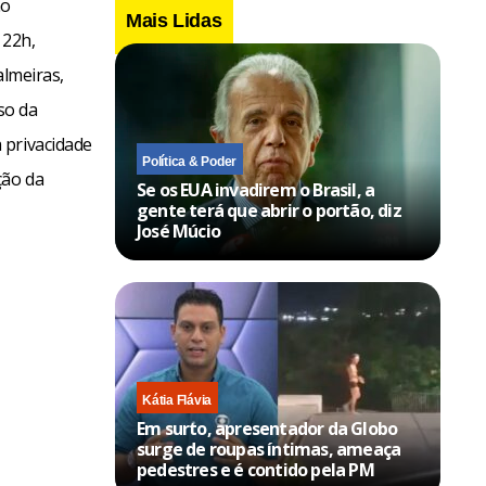
no
Mais Lidas
 22h,
almeiras,
so da
 privacidade
Política & Poder
ção da
Se os EUA invadirem o Brasil, a
gente terá que abrir o portão, diz
José Múcio
Kátia Flávia
Em surto, apresentador da Globo
surge de roupas íntimas, ameaça
pedestres e é contido pela PM