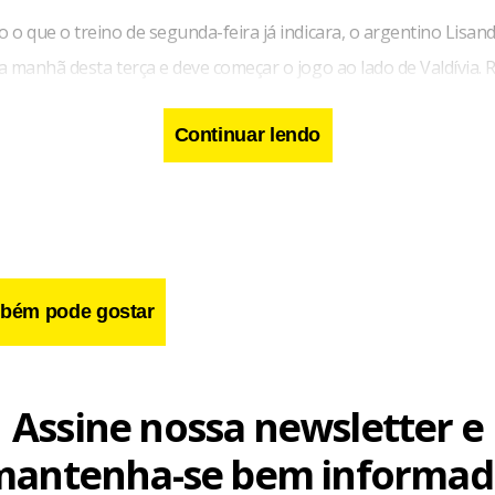
 o que o treino de segunda-feira já indicara, o argentino Lisan
 manhã desta terça e deve começar o jogo ao lado de Valdívia. 
lmente recuperado de lesão, também está na delegação. Com h
Continuar lendo
ssandro é ausência. Geferson, Eduardo Sasha e Nico Freitas, ig
 além de Vitinho, suspenso, também estão fora da partida.
bém pode gostar
Assine nossa newsletter e
mantenha-se bem informad