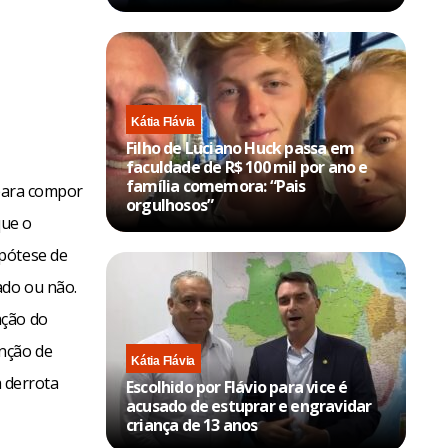
Kátia Flávia
Filho de Luciano Huck passa em
faculdade de R$ 100 mil por ano e
família comemora: “Pais
 para compor
orgulhosos”
que o
ipótese de
ado ou não.
ação do
enção de
Kátia Flávia
a derrota
Escolhido por Flávio para vice é
acusado de estuprar e engravidar
criança de 13 anos