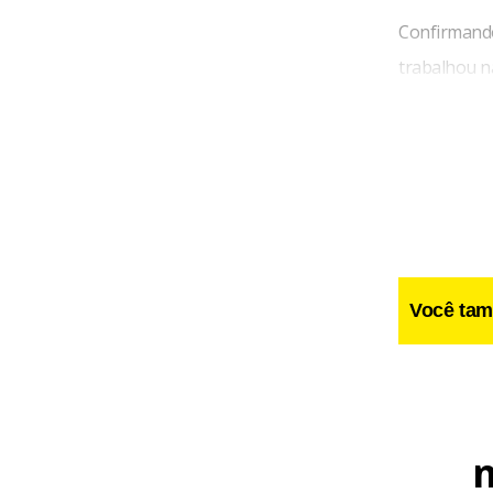
Confirmando
trabalhou na
Moura, igua
disco, D’Ale
lesionados,
Você tam