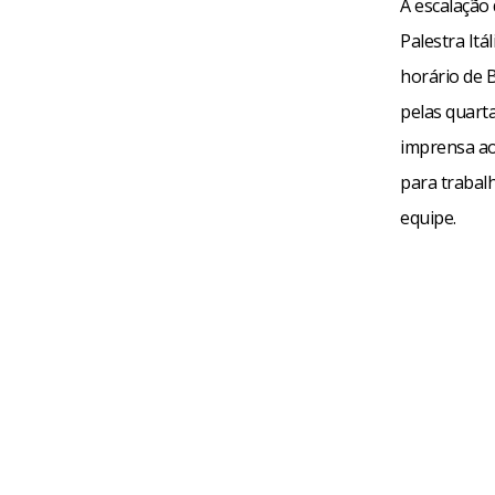
A escalação
Palestra Itá
horário de B
pelas quarta
imprensa ao
para trabal
equipe.