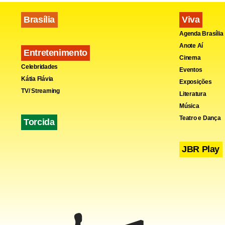
Brasília
Viva
Agenda Brasília
Anote Aí
Entretenimento
Cinema
Celebridades
Eventos
Kátia Flávia
Exposições
TV/ Streaming
Literatura
Música
Teatro e Dança
Torcida
JBR Play