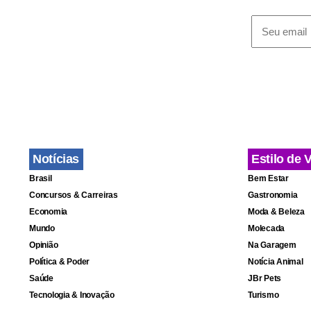
Em relação a
Alex à forma
gaúcha para 
Notícias
Estilo de 
Dourado, Ni
Brasil
Bem Estar
Paulo os gol
Concursos & Carreiras
Gastronomia
Economia
Moda & Beleza
Silva, os me
Mundo
Molecada
Rafael Mour
Opinião
Na Garagem
semifinais.
Política & Poder
Notícia Animal
Saúde
JBr Pets
Tecnologia & Inovação
Turismo
Fa