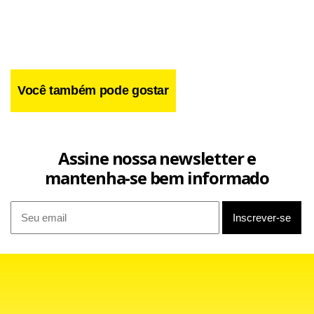
Você também pode gostar
Assine nossa newsletter e
mantenha-se bem informado
“Nós combinamos que as camisas do primeiro clássico
serão doadas pelos atletas ao Lar Mensageiros da Luz.
Todos concordaram. Uma delas será leiloada no nosso site
e vamos destinar a quantia integralmente a essa casa de