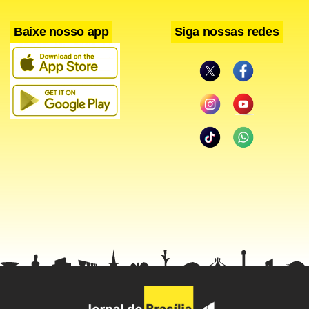
caridade”, disse Oliveira Ribeiro, em entrevista à
Rádio
Baixe nosso app
Siga nossas redes
Globo
.