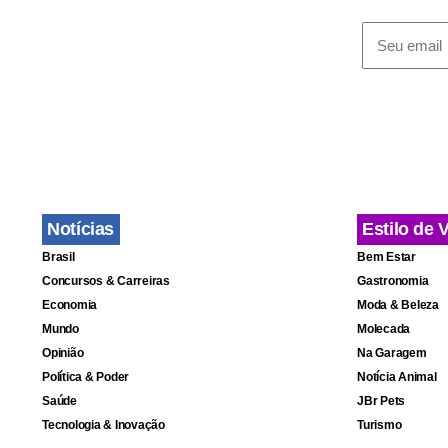
O goleiro J
grande desta
trabalho e 
um.
Notícias
Estilo de 
Brasil
Bem Estar
Concursos & Carreiras
Gastronomia
Economia
Moda & Beleza
Mundo
Molecada
Opinião
Na Garagem
Política & Poder
Notícia Animal
Saúde
JBr Pets
Tecnologia & Inovação
Turismo