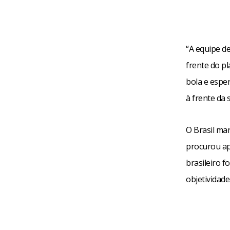
“A equipe d
frente do p
bola e espe
à frente da 
O Brasil mar
procurou ap
brasileiro f
objetividade