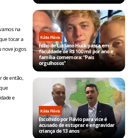
ávamos na
Kátia Flávia
que tocar a
Filho de Luciano Huck passa em
u nove jogos
faculdade de R$ 100 mil por ano e
família comemora: “Pais
orgulhosos”
r de então,
aque
idade e
Kátia Flávia
Escolhido por Flávio para vice é
acusado de estuprar e engravidar
criança de 13 anos