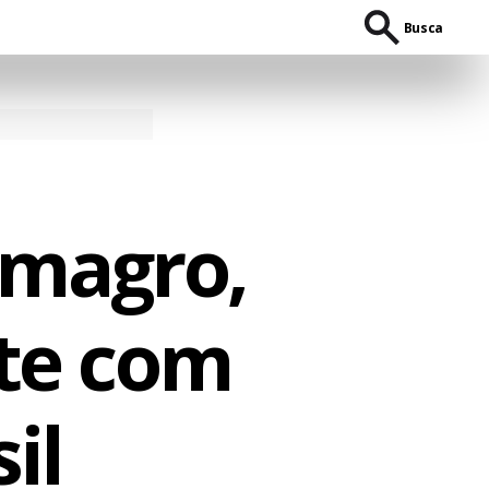
Busca
 magro,
nte com
il