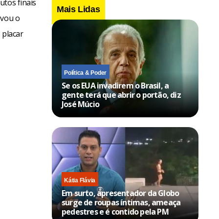
utos finais
Mais Lidas
ovou o
 placar
Política & Poder
Se os EUA invadirem o Brasil, a
gente terá que abrir o portão, diz
José Múcio
Kátia Flávia
Em surto, apresentador da Globo
surge de roupas íntimas, ameaça
pedestres e é contido pela PM