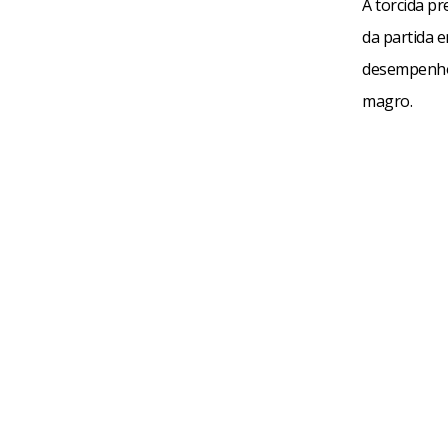
A torcida p
da partida 
desempenho 
magro.