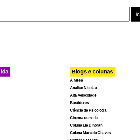
úlio César, que fez pelo menos duas ótimas defesas, deixou o 
que do jogo. “Foi bom a seleção sair com a vitória, e quando a 
trabalha bem, é melhor. Acho que me saí bem hoje”, comemorou
Vida
Blogs e colunas
À Mesa
Analice Nicolau
Alta Velocidade
Bastidores
Ciência da Psicologia
Cinema com ela
Coluna Lia Dinorah
Coluna Marcelo Chaves