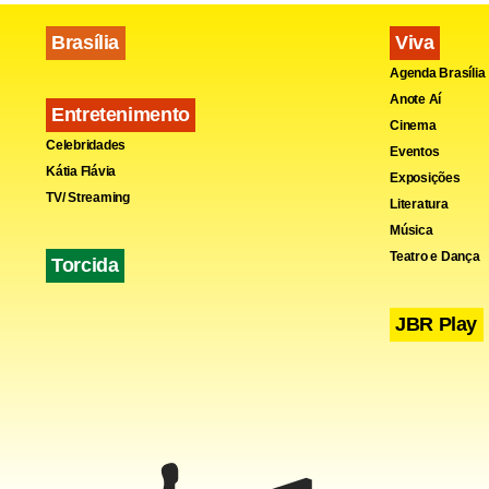
Brasília
Viva
Agenda Brasília
Anote Aí
Entretenimento
Cinema
Fa
Celebridades
Eventos
Kátia Flávia
Exposições
TV/ Streaming
Literatura
Música
Teatro e Dança
Torcida
JBR Play