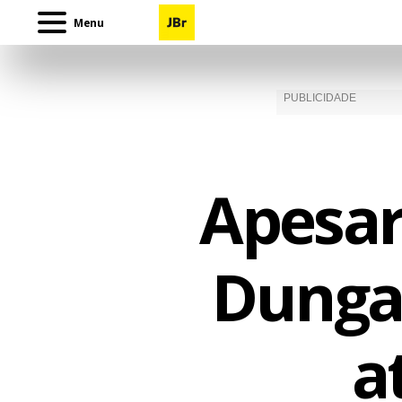
Menu
Apesar
Dunga 
a