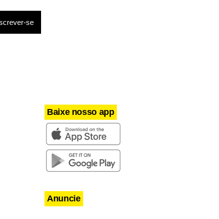
gramado como
gente tem
 o camisa
Baixe nosso app
Anuncie