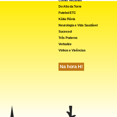
Comer Rezando
Do Alto da Torre
Futebol ETC
Kátia Flávia
Neurologia e Vida Saudável
Sucesso!
cebook
WhatsApp
LinkedIn
Twitter
X
Telegram
Share
Três Poderes
Verbalize
Vinhos e Vivências
Na hora H!