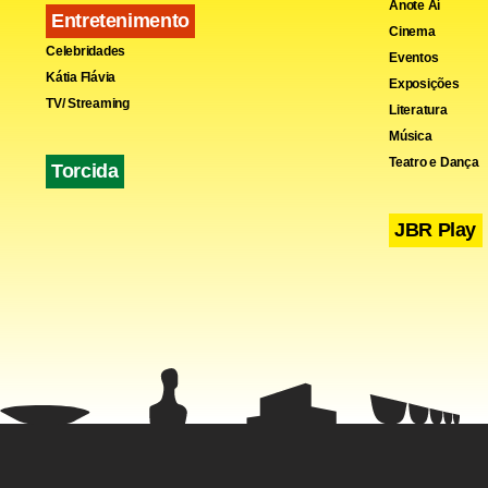
Anote Aí
Entretenimento
Cinema
Celebridades
Eventos
Kátia Flávia
Exposições
TV/ Streaming
Literatura
Música
Teatro e Dança
Torcida
JBR Play