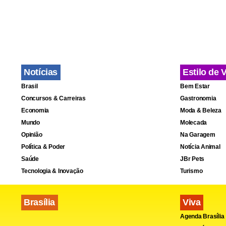
Notícias
Estilo de 
Brasil
Bem Estar
Concursos & Carreiras
Gastronomia
Economia
Moda & Beleza
Mundo
Molecada
Opinião
Na Garagem
Política & Poder
Notícia Animal
Saúde
JBr Pets
Tecnologia & Inovação
Turismo
Brasília
Viva
Agenda Brasília
Fa