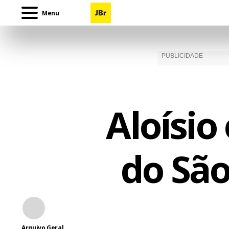
Menu
Aloísio
do São
Arquivo Geral