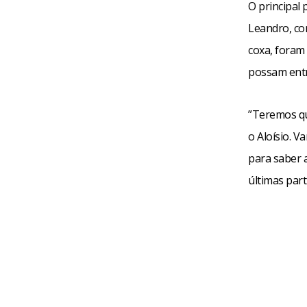
O principal 
Leandro, co
coxa, foram
possam entr
”Teremos qu
o Aloísio. 
para saber 
últimas part