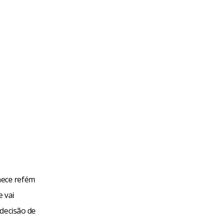
nece refém
e vai
 decisão de