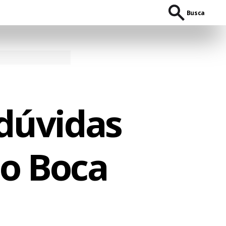
Busca
 dúvidas
 o Boca