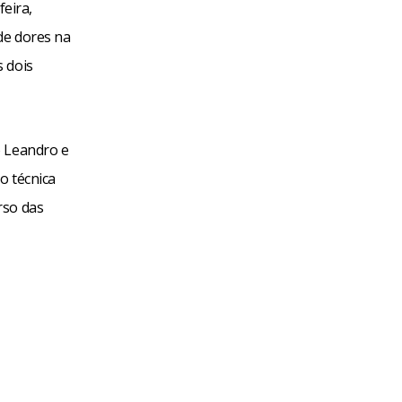
feira,
de dores na
 dois
o Leandro e
o técnica
rso das