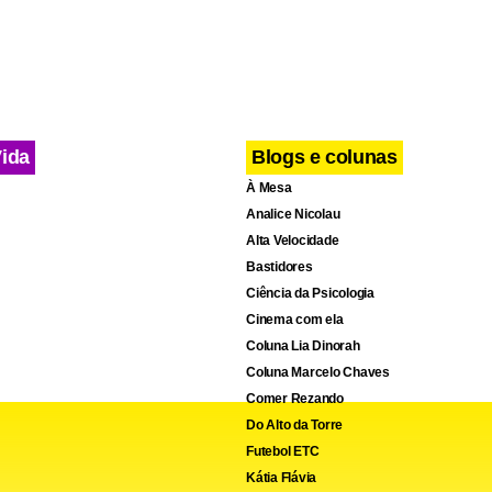
Vida
Blogs e colunas
À Mesa
Analice Nicolau
Alta Velocidade
Bastidores
Ciência da Psicologia
Cinema com ela
Coluna Lia Dinorah
Coluna Marcelo Chaves
Comer Rezando
Do Alto da Torre
Futebol ETC
cebook
WhatsApp
LinkedIn
Twitter
X
Telegram
Share
Kátia Flávia