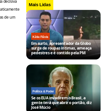
a decisiva
Mais Lidas
praticamente
as de um
Kátia Flávia
Em surto, apresentador da Globo
surge de roupas íntimas, ameaça
pedestres e é contido pela PM
Política & Poder
Se os EUA invadirem o Brasil, a
gente terá que abrir o portão, diz
José Múcio