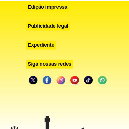
Edição impressa
Publicidade legal
Expediente
Siga nossas redes
 usou, pela
 vai vir da
dos para as