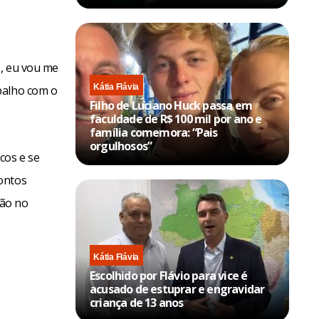
s, eu vou me
Kátia Flávia
balho com o
Filho de Luciano Huck passa em
faculdade de R$ 100 mil por ano e
família comemora: “Pais
orgulhosos”
cos e se
ontos
ção no
Kátia Flávia
Escolhido por Flávio para vice é
acusado de estuprar e engravidar
criança de 13 anos