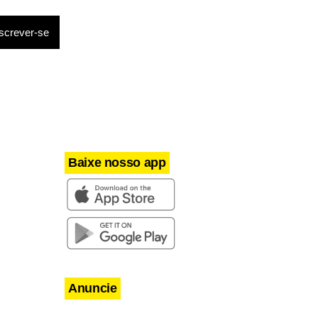
lante
ny, no
e o lateral
em ficar à
antes. O
Baixe nosso app
uarta e
Anuncie