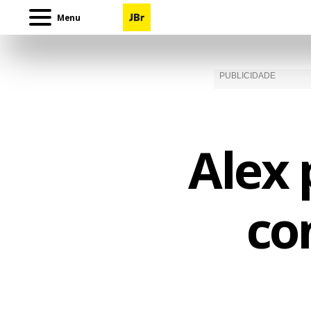
Menu
Alex 
co