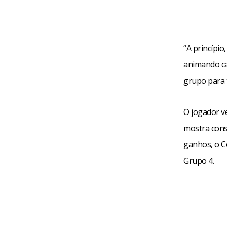
“A princípio
animando ca
grupo para 
O jogador v
mostra cons
ganhos, o Co
Grupo 4.