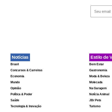
Por enquant
Edinho e do
domingo, pe
Hidalgo, de
disposição.
Apesar dos 
Notícias
Estilo de 
jogador des
Brasil
Bem Estar
precaveu a 
Concursos & Carreiras
Gastronomia
Economia
Moda & Beleza
Mundo
Molecada
Opinião
Na Garagem
Política & Poder
Notícia Animal
Saúde
JBr Pets
Tecnologia & Inovação
Turismo