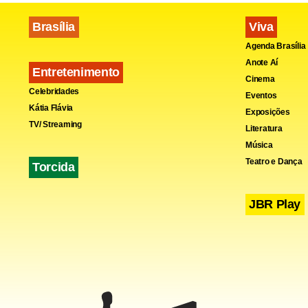
Brasília
Viva
Agenda Brasília
Anote Aí
Entretenimento
Cinema
Celebridades
Eventos
Kátia Flávia
Exposições
TV/ Streaming
Literatura
Música
Teatro e Dança
Torcida
“(Vou) Repe
JBR Play
primeira vez
mesma manei
duas formaç
Fa