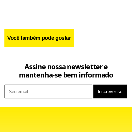
Você também pode gostar
Assine nossa newsletter e
A vitória sobre a República Tcheca também serviu de
mantenha-se bem informado
‘vingança’ para os alemães sobre os adversários. Vale
lembrar que os tchecos eliminaram a seleção do técnico
Rudi Völler logo na primeira fase da Euro-04, em Portugal,
ao conseguir a vitória de virada por 2 x 1 na terceira partida
da primeira fase da competição.