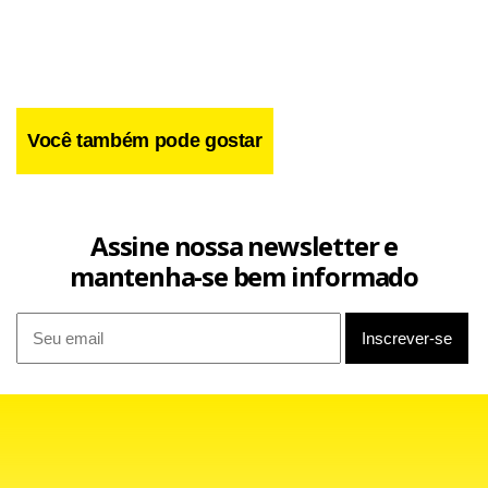
Você também pode gostar
Assine nossa newsletter e
mantenha-se bem informado
"Será um jogo difícil, mas estamos focados no objetivo que
é buscar o título e ser campeão de uma competição
internacional. Para isso, temos que encarar qualquer
adversário. O River Plate vai ser complicado, mas o apoio da
nossa torcida, em casa, vai fazer a diferença. Sabemos que