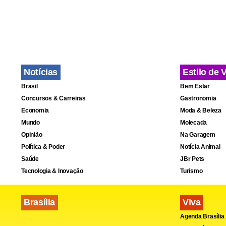
< !-- /hotwor
Notícias
Estilo de 
Brasil
Bem Estar
Concursos & Carreiras
Gastronomia
Economia
Moda & Beleza
Mundo
Molecada
Opinião
Na Garagem
Política & Poder
Notícia Animal
Saúde
JBr Pets
Tecnologia & Inovação
Turismo
Brasília
Viva
Agenda Brasília