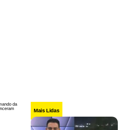
omando da
venceram
Mais Lidas