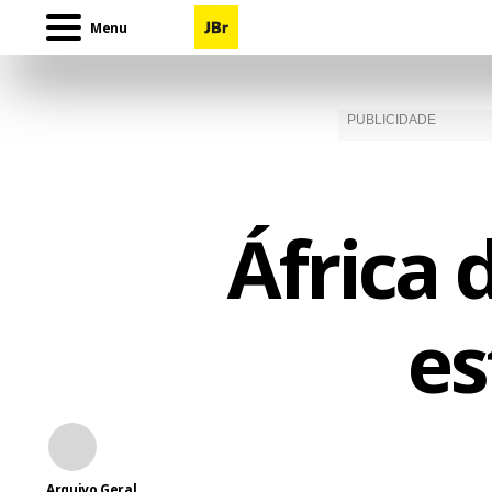
Menu
África 
es
Arquivo Geral