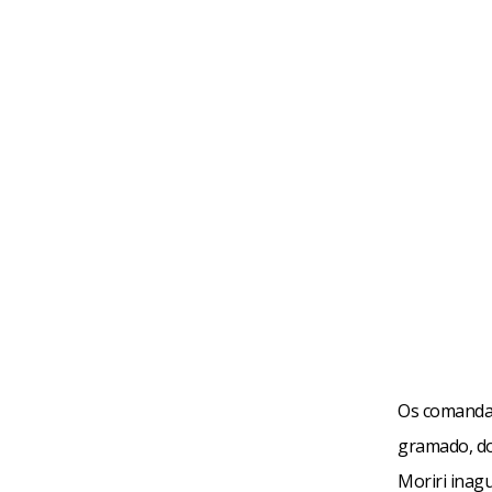
Os comandad
gramado, do
Moriri inag