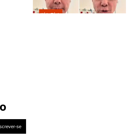
Kátia Flávia
Em tratamento contra câncer raro,
Netinho sofre queda no banheiro
após sessão de quimio
ais com
lrio van
, a torcida
rtou um dos
utos até que
o
11 com sete
nquistado