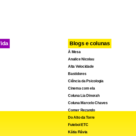
ds -- >
Vida
Blogs e colunas
À Mesa
Analice Nicolau
Alta Velocidade
Bastidores
Ciência da Psicologia
Cinema com ela
Coluna Lia Dinorah
Coluna Marcelo Chaves
Comer Rezando
Do Alto da Torre
Futebol ETC
Kátia Flávia