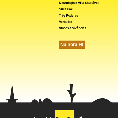
cebook
WhatsApp
LinkedIn
Twitter
X
Telegram
Share
Neurologia e Vida Saudável
Sucesso!
Três Poderes
Verbalize
Vinhos e Vivências
Na hora H!