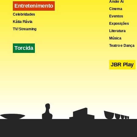
Fa
Anote Aí
Entretenimento
Cinema
Celebridades
Eventos
Kátia Flávia
Exposições
TV/ Streaming
Literatura
Música
Teatro e Dança
Torcida
JBR Play