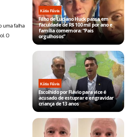
Kátia Flávia
Filho de Luciano Huck passa em
faculdade de R$ 100 mil por ano e
o uma falha
família comemora: “Pais
ol. O
orgulhosos”
Kátia Flávia
Escolhido por Flávio para vice é
acusado de estuprar e engravidar
criança de 13 anos