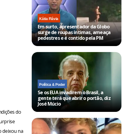
Kátia Flávia
Em surto, apresentador da Globo
surge de roupas íntimas, ameaça
pedestres e é contido pela PM
Política & Poder
Se os EUA invadirem o Brasil, a
gente terá que abrir o portão, diz
José Múcio
ndições do
urprise
o deixou na