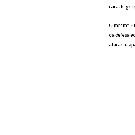
cara do gol 
O mesmo Buc
da defesa ad
atacante apa