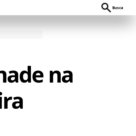
Busca
Chade na
ira