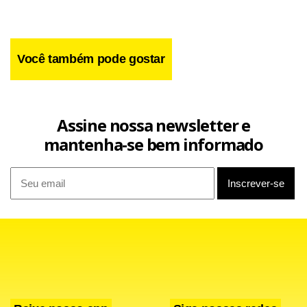
Você também pode gostar
Assine nossa newsletter e
Facebook
WhatsApp
LinkedIn
Twitter
X
Telegram
Share
mantenha-se bem informado