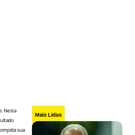
e. Nesta
Mais Lidas
sultado
rrompida sua