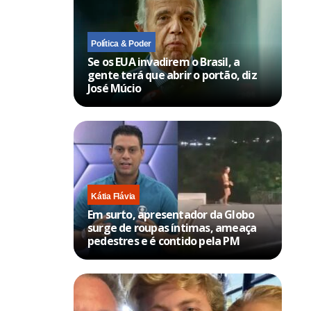
Política & Poder
Se os EUA invadirem o Brasil, a
gente terá que abrir o portão, diz
José Múcio
Kátia Flávia
Em surto, apresentador da Globo
surge de roupas íntimas, ameaça
pedestres e é contido pela PM