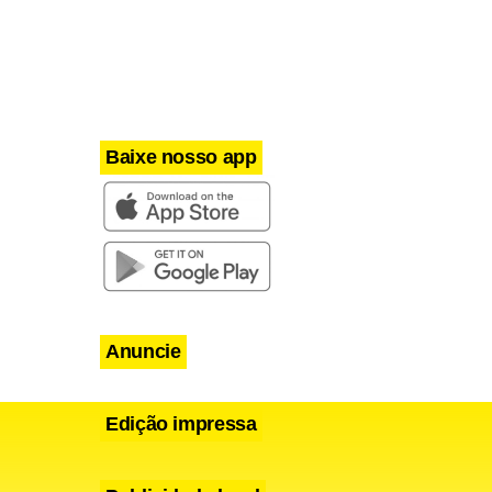
tava com a
 a primeira
Baixe nosso app
Anuncie
Edição impressa