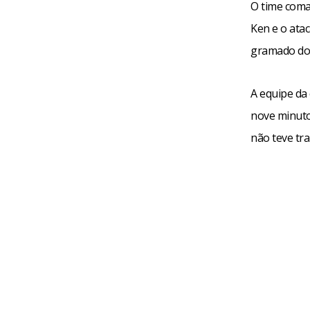
O time coma
Ken e o ata
gramado do W
A equipe da 
nove minuto
não teve tra