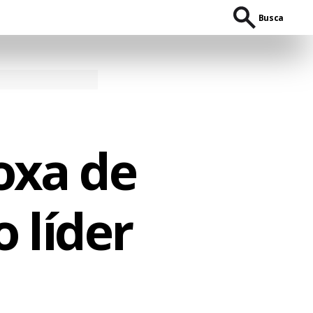
Busca
oxa de
 líder