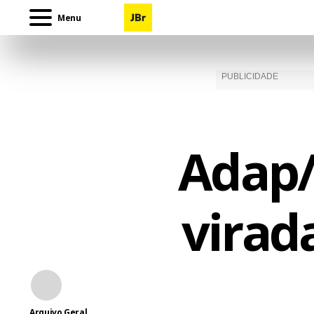
Menu
Adap/
virad
Arquivo Geral