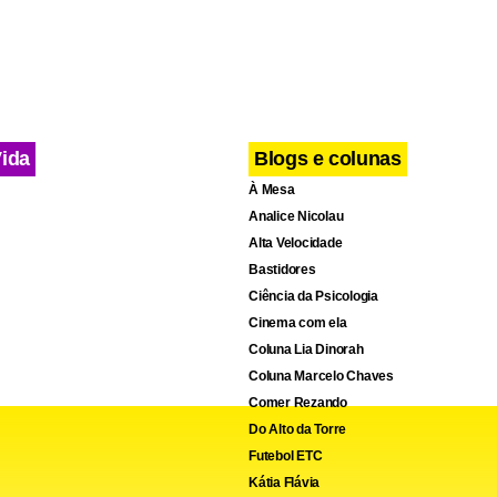
ntiu o gol sofrido e não conseguia reagir, enquanto a Adap con
da torcida para buscar a virada. Mas as defesas prevaleceram e
ou com o placar de 1 x 1.
Vida
Blogs e colunas
À Mesa
Analice Nicolau
Alta Velocidade
Bastidores
Ciência da Psicologia
Cinema com ela
Coluna Lia Dinorah
Coluna Marcelo Chaves
Comer Rezando
Do Alto da Torre
Futebol ETC
Kátia Flávia