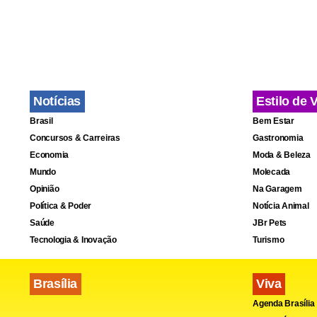
O Verdão se
empolgação 
etapa termin
Notícias
Estilo de 
Brasil
Bem Estar
Concursos & Carreiras
Gastronomia
Economia
Moda & Beleza
Mundo
Molecada
Opinião
Na Garagem
Política & Poder
Notícia Animal
Saúde
JBr Pets
Tecnologia & Inovação
Turismo
Brasília
Viva
Agenda Brasília