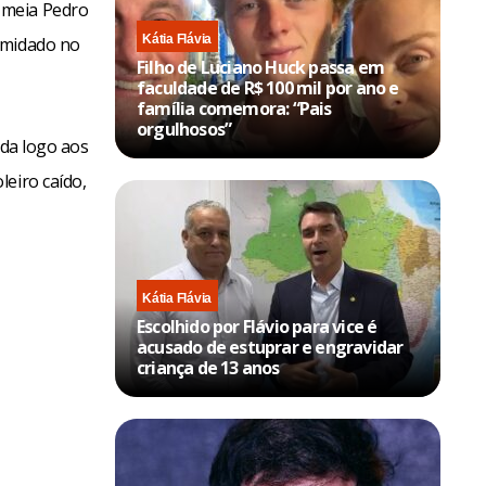
 meia Pedro
Kátia Flávia
imidado no
Filho de Luciano Huck passa em
faculdade de R$ 100 mil por ano e
família comemora: “Pais
orgulhosos”
ada logo aos
eiro caído,
Kátia Flávia
Escolhido por Flávio para vice é
acusado de estuprar e engravidar
criança de 13 anos