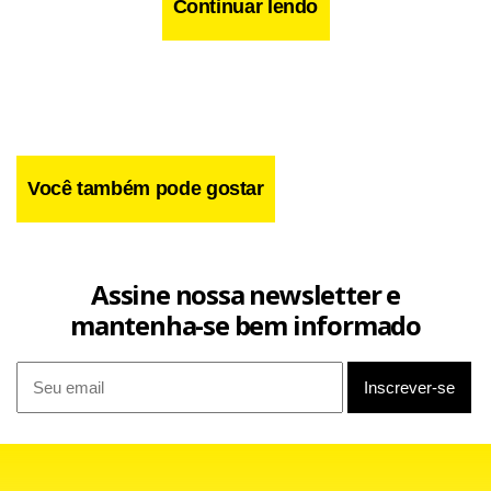
Continuar lendo
Você também pode gostar
Assine nossa newsletter e
mantenha-se bem informado
< !-- /hotwords -- >
Facebook
WhatsApp
LinkedIn
Twitter
X
Telegram
Share