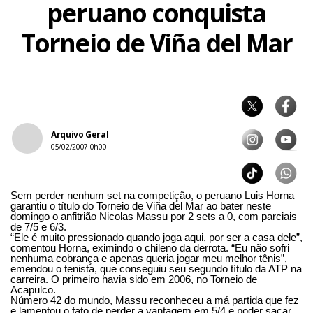
peruano conquista
Torneio de Viña del Mar
Arquivo Geral
05/02/2007 0h00
Sem perder nenhum set na competição, o peruano Luis Horna
garantiu o título do Torneio de Viña del Mar ao bater neste
domingo o anfitrião Nicolas Massu por 2 sets a 0, com parciais
de 7/5 e 6/3.
“Ele é muito pressionado quando joga aqui, por ser a casa dele”,
comentou Horna, eximindo o chileno da derrota. “Eu não sofri
nenhuma cobrança e apenas queria jogar meu melhor tênis”,
emendou o tenista, que conseguiu seu segundo título da ATP na
carreira. O primeiro havia sido em 2006, no Torneio de
Acapulco.
Número 42 do mundo, Massu reconheceu a má partida que fez
e lamentou o fato de perder a vantagem em 5/4 e poder sacar