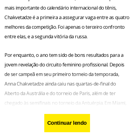
mais importante do calendário internacional do tênis,
Chakvetadze é a primeira a assegurar vaga entre as quatro
melhores da competição. Foi apenas o terceiro confronto
entre elas, e a segunda vitória da russa.
Por enquanto, o ano tem sido de bons resultados para a
jovem revelação do circuito feminino profissional. Depois
de ser campeã em seu primeiro torneio da temporada,
Anna Chakvetadze ainda caiu nas quartas-de-final do
Aberto da Austrália e do torneio de Paris, além de ter
chegado às semifinais no torneio da Antuérpia. Em Miami,
seu melhor desempenho havia sido as oitavas-de-final no
ano passado.
Continuar lendo