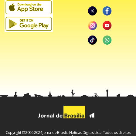
No final de outubro, Grazi Massafera estendeu uma fila
Copyright © 2006-2024 Jornal de Brasília Notícias Digitais Ltda. Todos os direitos