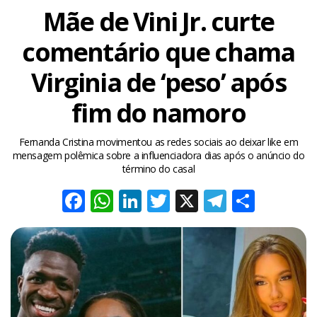
Mãe de Vini Jr. curte
comentário que chama
Virginia de ‘peso’ após
fim do namoro
Fernanda Cristina movimentou as redes sociais ao deixar like em
mensagem polêmica sobre a influenciadora dias após o anúncio do
término do casal
Facebook
WhatsApp
LinkedIn
Twitter
X
Telegra
Share