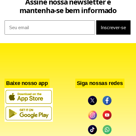
Assine nossa newsletter e
mantenha-se bem informado
Após o término, mãe de Vini Jr. também abriu seu perfil no Instagram.
(Foto/Reprodução: Instagram)
Baixe nosso app
Siga nossas redes
E a curtida não foi discreta com emojizinho neutro ou frase
motivacional! A internauta chamou a nossa musa Virginia
de “peso”.
“Mamãe tá mais feliz. Dá pra ver. Sem um peso. O povo tem