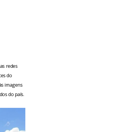
las redes
tes do
 às imagens
os do país.