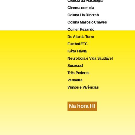
Ciência da Psicologia
uma marca escura acima do olho, detalhe que levou internautas
Cinema com ela
a ave com a aparência da influenciadora
MC Mirella
.
Coluna Lia Dinorah
Coluna Marcelo Chaves
Comer Rezando
Do Alto da Torre
Futebol ETC
Kátia Flávia
Neurologia e Vida Saudável
Sucesso!
Três Poderes
Verbalize
Vinhos e Vivências
Na hora H!