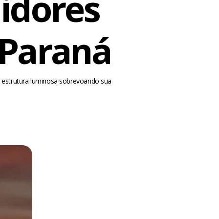
uidores
 Paraná
om estrutura luminosa sobrevoando sua
m