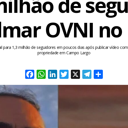
milhão de seg
ilmar OVNI no
mil para 1,3 milhão de seguidores em poucos dias após publicar vídeo c
propriedade em Campo Largo
Facebook
WhatsApp
LinkedIn
Twitter
X
Telegra
Share