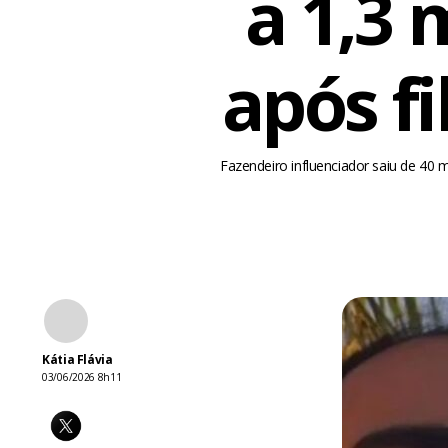
a 1,3 
após f
Fazendeiro influenciador saiu de 40 
Kátia Flávia
03/06/2026 8h11