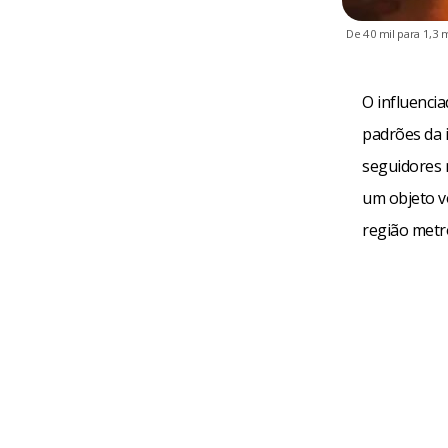
De 40 mil para 1,3
O influencia
padrões da i
seguidores 
um objeto v
região metr