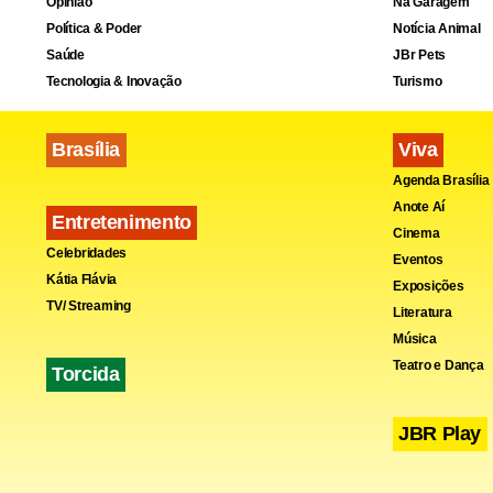
Opinião
Na Garagem
nasceu com 
Política & Poder
Notícia Animal
compararem 
Saúde
JBr Pets
Tecnologia & Inovação
Turismo
Brasília
Viva
Agenda Brasília
Anote Aí
Entretenimento
Cinema
Celebridades
Eventos
Kátia Flávia
Exposições
TV/ Streaming
Literatura
Música
Teatro e Dança
Torcida
JBR Play