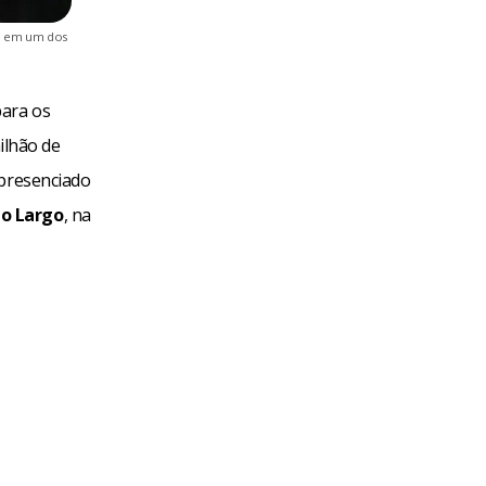
ão em um dos
ara os
ilhão de
 presenciado
o Largo
, na