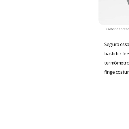
O ator e apres
Segura essa
bastidor fe
termômetro o
finge costu