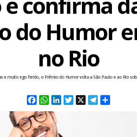
o e confirma d
o do Humor e
no Rio
s e muito ego ferido, o Prêmio do Humor volta a São Paulo e ao Rio so
Facebook
WhatsApp
LinkedIn
Twitter
X
Telegra
Share