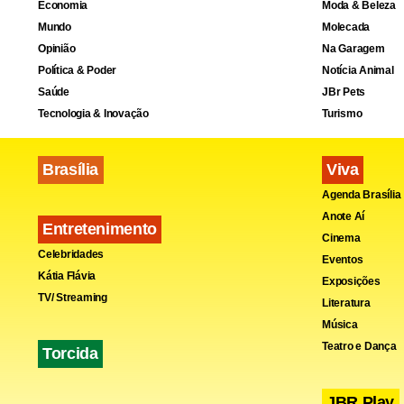
no teatro, 
Economia
Moda & Beleza
Mundo
Molecada
Opinião
Na Garagem
Política & Poder
Notícia Animal
Saúde
JBr Pets
Tecnologia & Inovação
Turismo
Brasília
Viva
Agenda Brasília
Anote Aí
Entretenimento
Cinema
Celebridades
Eventos
Kátia Flávia
Exposições
TV/ Streaming
Literatura
Música
Teatro e Dança
Torcida
JBR Play