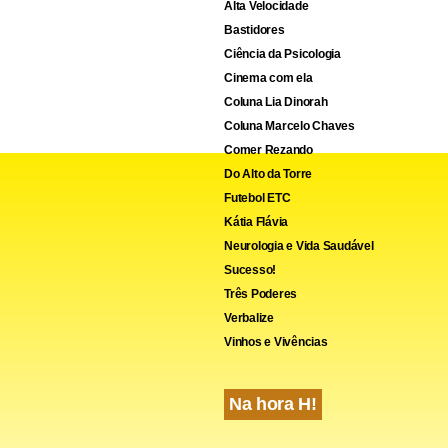
meu bem, todo mundo ri. Mas nem todo mundo leva o troféu pra 
Alta Velocidade
Bastidores
Ciência da Psicologia
Cinema com ela
Coluna Lia Dinorah
Coluna Marcelo Chaves
Comer Rezando
Do Alto da Torre
Futebol ETC
Kátia Flávia
Neurologia e Vida Saudável
Sucesso!
Três Poderes
Verbalize
Vinhos e Vivências
Na hora H!