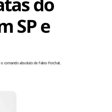
atas do
m SP e
b o comando absoluto de Fabio Porchat.
m