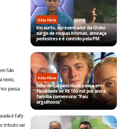
Kátia Flávia
Em surto, apresentador da Globo
surge de roupas íntimas, ameaça
pedestres e é contido pela PM
 em São
Kátia Flávia
a texto,
Filho de Luciano Huck passa em
riso passa
faculdade de R$ 100 mil por ano e
família comemora: “Pais
orgulhosos”
geada é Fafy
 tributo vai