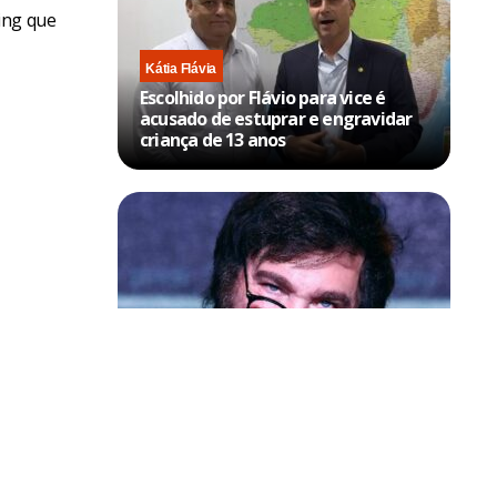
ing que
Kátia Flávia
Escolhido por Flávio para vice é
acusado de estuprar e engravidar
criança de 13 anos
Política & Poder
Milei volta a chamar Lula de ‘ladrão’
e ‘corrupto’