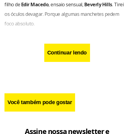
filho de
Edir Macedo
, ensaio sensual,
Beverly Hills
. Tirei
os óculos devagar. Porque algumas manchetes pedem
foco absoluto.
Continuar lendo
Você também pode gostar
Cantor, que usa o nome artístico Mike, posou em quarto em Beverly Hills
Assine nossa newsletter e