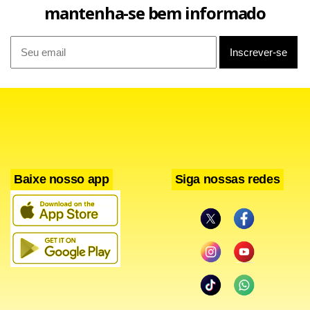
As imagens foram compartilhadas nesta quarta-feira e
mantenha-se bem informado
vieram acompanhadas de um trecho da música
“Angels”
,
da banda
The XX
.
Baixe nosso app
Siga nossas redes