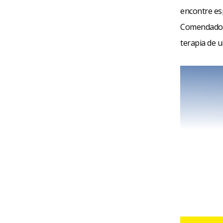
encontre esp
Comendador 
terapia de u