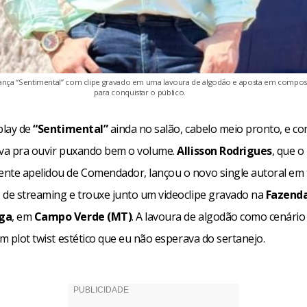
 lança “Sentimental” com clipe gravado em uma lavoura de algodão e aposta em compos
para conquistar o público.
play de
“Sentimental”
ainda no salão, cabelo meio pronto, e c
ova pra ouvir puxando bem o volume.
Allisson Rodrigues
, que o
nte apelidou de Comendador, lançou o novo single autoral em 
 de streaming e trouxe junto um videoclipe gravado na
Fazend
nga
, em
Campo Verde (MT)
. A lavoura de algodão como cenário 
um plot twist estético que eu não esperava do sertanejo.