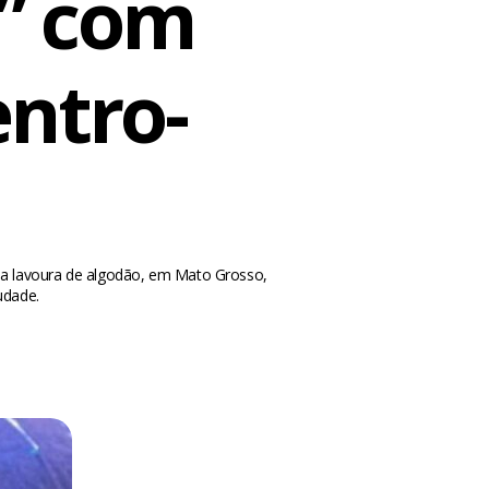
l” com
entro-
ma lavoura de algodão, em Mato Grosso,
udade.
m