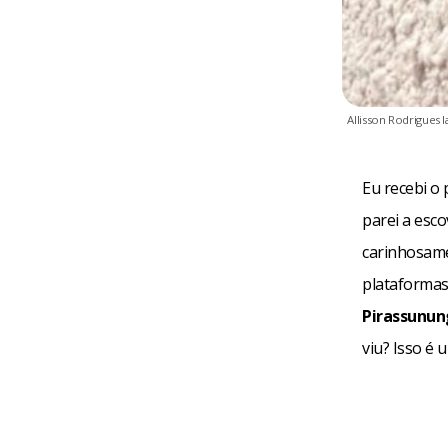
Allisson Rodrigues
Eu recebi o 
parei a esc
carinhosame
plataformas
Pirassunu
viu? Isso é 