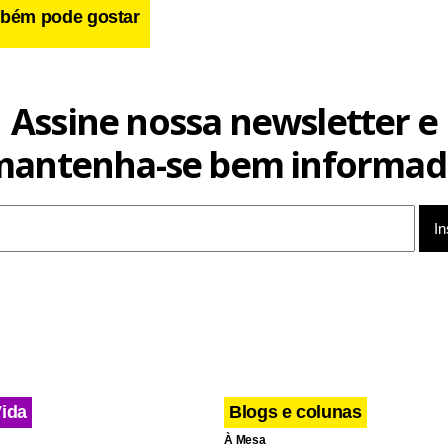
bém pode gostar
Assine nossa newsletter e
mantenha-se bem informad
Vida
Blogs e colunas
À Mesa