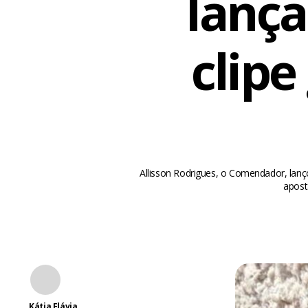
lança
clipe
Allisson Rodrigues, o Comendador, lan
apost
Kátia Flávia