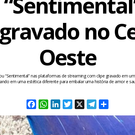
 “Sentimenta
 gravado no C
Oeste
çou “Sentimental” nas plataformas de streaming com clipe gravado em u
ando em uma estética diferente para embalar uma história de amor e sa
Facebook
WhatsApp
LinkedIn
Twitter
X
Telegra
Share