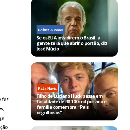
Política & Poder
Se os EUA invadirem o Brasil, a
gente terá que abrir o portão, diz
José Múcio
Kátia Flávia
Filho de Luciano Huck passa em
 fez
faculdade de R$ 100 mil por ano e
família comemora: “Pais
es
,
orgulhosos”
ega
nção