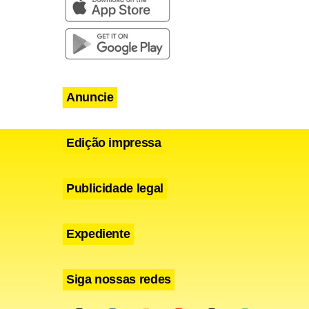
 audiovisual
streia
Anuncie
ento. A
ário mais
Edição impressa
l pensada
streaming.
Publicidade legal
Expediente
Siga nossas redes