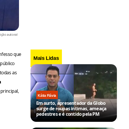
ição autoral
onfesso que
Mais Lidas
 público
todas as
a
principal,
Kátia Flávia
Em surto, apresentador da Globo
surge de roupas íntimas, ameaça
pedestres e é contido pela PM