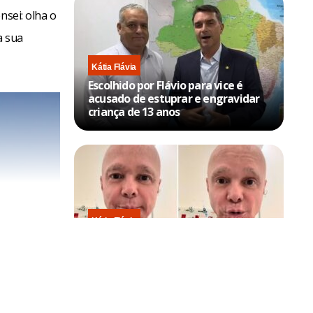
nsei: olha o
a sua
Kátia Flávia
Escolhido por Flávio para vice é
acusado de estuprar e engravidar
criança de 13 anos
Kátia Flávia
Em tratamento contra câncer raro,
Netinho sofre queda no banheiro
após sessão de quimio