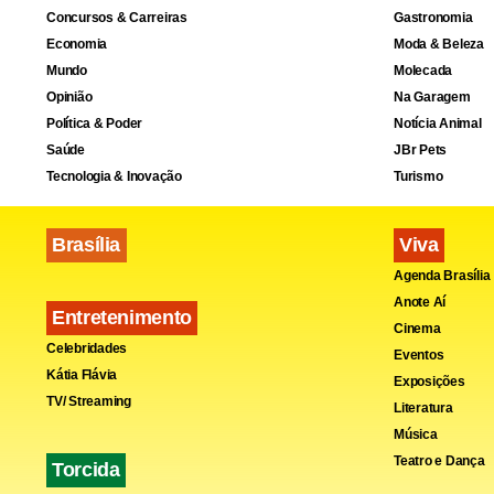
Concursos & Carreiras
Gastronomia
Economia
Moda & Beleza
Mundo
Molecada
O Comendador ap
Opinião
Na Garagem
caprichada.
Política & Poder
Notícia Animal
Nas redes s
Saúde
JBr Pets
Tecnologia & Inovação
Turismo
oficial, com
escolha da 
Brasília
Viva
tradicional
Agenda Brasília
nos detalhes
Anote Aí
Entretenimento
Cinema
Celebridades
Eventos
Kátia Flávia
Exposições
TV/ Streaming
Literatura
Música
Teatro e Dança
Torcida