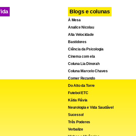
Vida
Blogs e colunas
À Mesa
Analice Nicolau
Alta Velocidade
Bastidores
Ciência da Psicologia
Cinema com ela
Coluna Lia Dinorah
Coluna Marcelo Chaves
Comer Rezando
Do Alto da Torre
Futebol ETC
Kátia Flávia
Neurologia e Vida Saudável
Sucesso!
Três Poderes
Verbalize