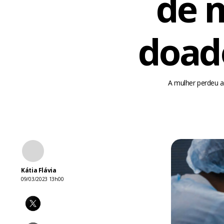
de 
doad
A mulher perdeu a
Kátia Flávia
09/03/2023 13h00