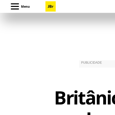
Menu
Britâni