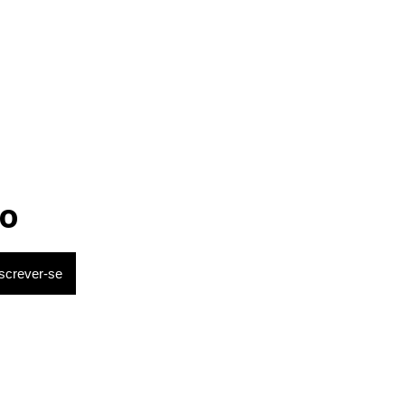
e ‘corrupto’
o