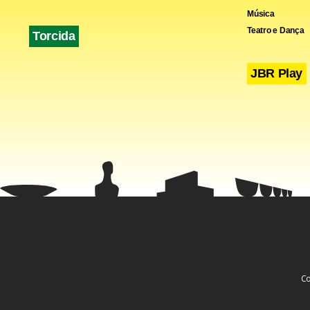
Música
Teatro e Dança
Torcida
JBR Play
Co