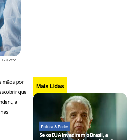
017 (Foto:
de mãos por
Mais Lidas
escobrir que
dent, a
enas
Política & Poder
Se os EUA invadirem o Brasil, a