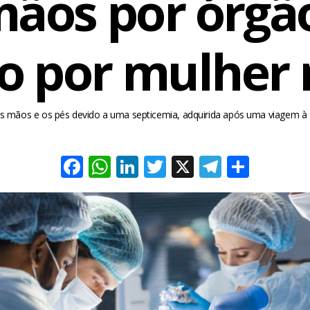
mãos por órgão
o por mulher 
s mãos e os pés devido a uma septicemia, adquirida após uma viagem 
Facebook
WhatsApp
LinkedIn
Twitter
X
Telegra
Share