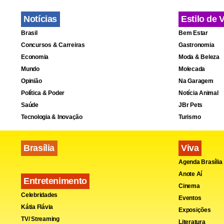
Notícias
Estilo de 
Brasil
Bem Estar
Concursos & Carreiras
Gastronomia
Economia
Moda & Beleza
Mundo
Molecada
Opinião
Na Garagem
Política & Poder
Notícia Animal
Saúde
JBr Pets
Tecnologia & Inovação
Turismo
Brasília
Viva
Agenda Brasília
Anote Aí
Entretenimento
Cinema
Celebridades
Eventos
Kátia Flávia
Exposições
TV/ Streaming
Literatura