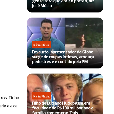
gente terá que abrir o portão, diz
José Múcio
Kátia Flávia
Em surto, apresentador da Globo
surge de roupas íntimas, ameaça
pedestres e é contido pela PM
Kátia Flávia
ros. Tinha
Filho de Luciano Huck passa em
ria e a de
faculdade de R$ 100 mil por ano e
família comemora: “Pais