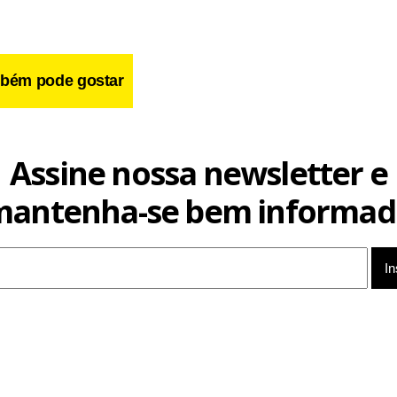
bém pode gostar
Assine nossa newsletter e
cebook
WhatsApp
LinkedIn
Twitter
X
Telegram
Share
mantenha-se bem informad