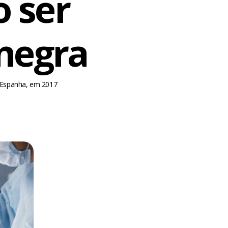
 ser
negra
à Espanha, em 2017
m