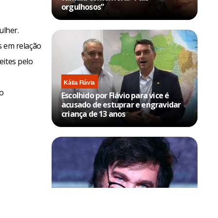
orgulhosos”
ulher.
 em relação
eites pelo
Kátia Flávia
o
Escolhido por Flávio para vice é
acusado de estuprar e engravidar
criança de 13 anos
Política & Poder
Milei volta a chamar Lula de ‘ladrão’