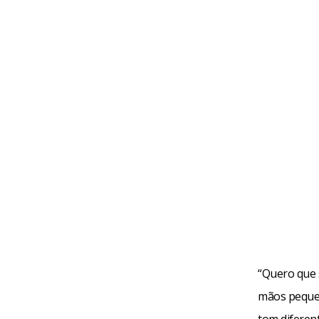
“Quero que 
mãos pequen
tom diferent