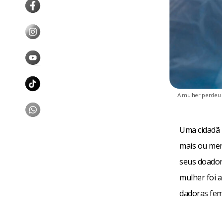
A mulher perdeu 
Uma cidadã 
mais ou men
seus doado
mulher foi 
dadoras fem