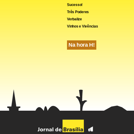
Sucesso!
Três Poderes
Verbalize
Vinhos e Vivências
Na hora H!
romance enfrenta novos obstáculos,
Otoniel
tenta reconstruir
 insiste para que
Adriana
e
Elisa
retornem ao apartamento que 