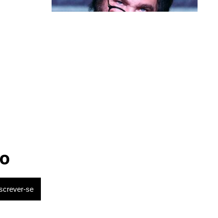
Política & Poder
prometem uma
Milei volta a chamar Lula de ‘ladrão’
e ‘corrupto’
mar que
passa a ser
andão
.
o