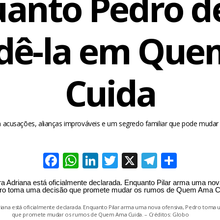
anto Pedro d
dê-la em Qu
Cuida
 acusações, alianças improváveis e um segredo familiar que pode muda
Facebook
WhatsApp
LinkedIn
Twitter
X
Telegra
Share
riana está oficialmente declarada. Enquanto Pilar arma uma nova ofensiva, Pedro toma
que promete mudar os rumos de Quem Ama Cuida. – Créditos: Globo