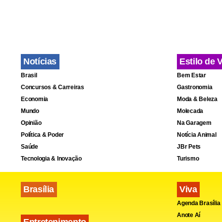
Notícias
Estilo de 
Brasil
Bem Estar
Determinada 
Concursos & Carreiras
Gastronomia
que ele util
Economia
Moda & Beleza
Adriana
rec
Mundo
Molecada
Opinião
Na Garagem
Política & Poder
Notícia Animal
Mas ela não
Saúde
JBr Pets
Tecnologia & Inovação
Turismo
Em uma das
será o advo
Brasília
Viva
colisão com 
Agenda Brasília
Anote Aí
Entretenimento