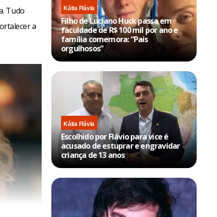
Kátia Flávia
a. Tudo
Filho de Luciano Huck passa em
ortalecer a
faculdade de R$ 100 mil por ano e
família comemora: “Pais
orgulhosos”
Kátia Flávia
Escolhido por Flávio para vice é
acusado de estuprar e engravidar
criança de 13 anos