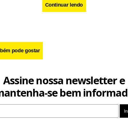
Continuar lendo
ção e suspeitas dentro da própria família. Os próximos capítulos de Quem Ama Cuida 
viravoltas da novela.
so, um laudo pericial muda completamente o cenário ao confir
empurrado. A revelação aumenta a pressão sobre
Adriana
, que 
 principal suspeita pelas autoridades e pela própria família
Br
bém pode gostar
Assine nossa newsletter e
mantenha-se bem informad