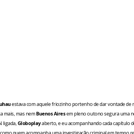
Duhau
estava com aquele friozinho portenho de dar vontade de n
ca mais, mas nem
Buenos Aires
em pleno outono segura uma no
N ligada,
Globoplay
aberto, e eu acompanhando cada capítulo 
como quem acompanha uma investigação criminal em tempo rea