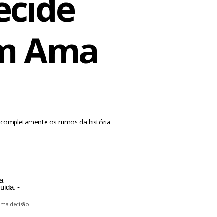
ecide
em Ama
r completamente os rumos da história
m
 uma decisão