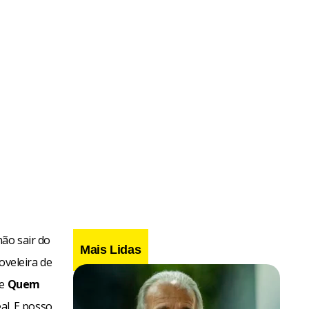
ão sair do
Mais Lidas
veleira de
de
Quem
l. E posso