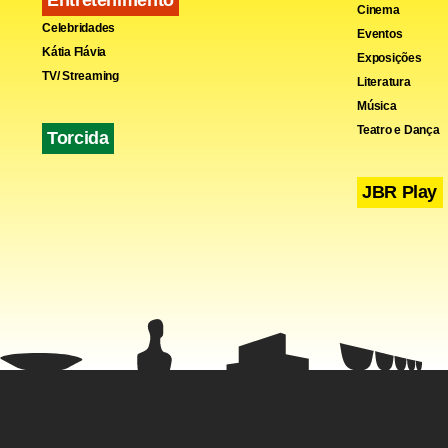
Cinema
Celebridades
Eventos
Kátia Flávia
Exposições
TV/ Streaming
Literatura
Música
Teatro e Dança
Torcida
JBR Play
Enquanto o 
familiares e