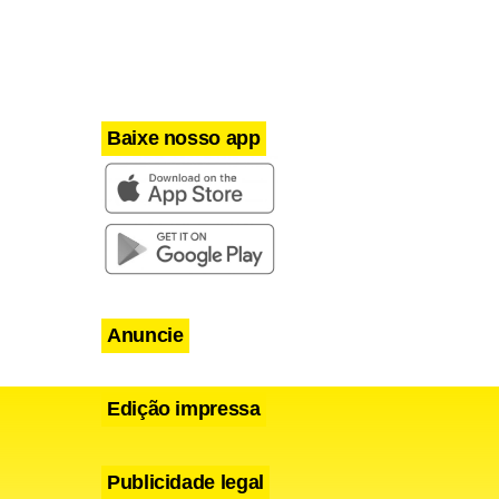
Baixe nosso app
o e exige
pois,
Anuncie
nicar que
Edição impressa
rota de
ia.
Publicidade legal