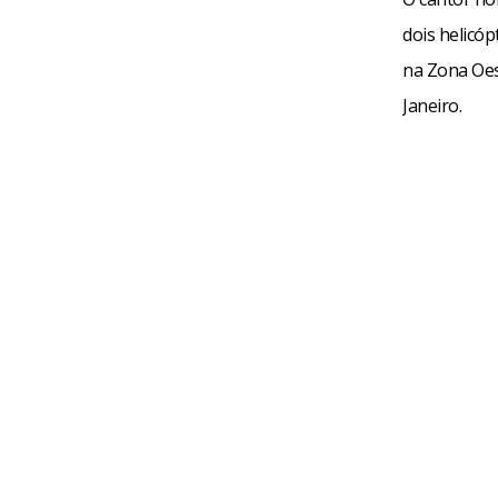
dois helicó
na Zona Oest
Janeiro.