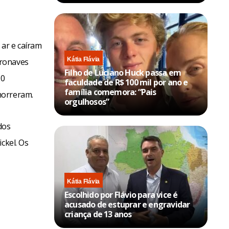
 ar e caíram
Kátia Flávia
eronaves
Filho de Luciano Huck passa em
20
faculdade de R$ 100 mil por ano e
família comemora: “Pais
morreram.
orgulhosos”
dos
ckel. Os
Kátia Flávia
Escolhido por Flávio para vice é
acusado de estuprar e engravidar
criança de 13 anos