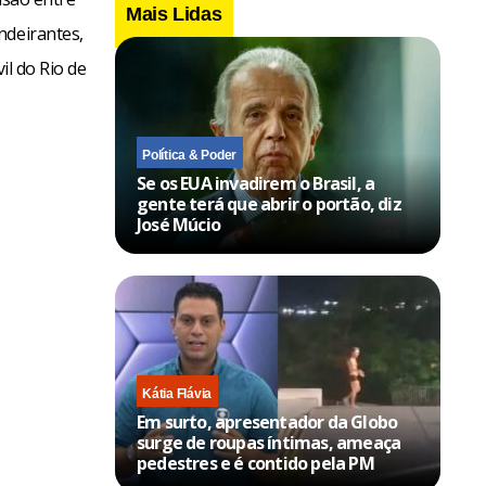
Mais Lidas
ndeirantes,
il do Rio de
Política & Poder
Se os EUA invadirem o Brasil, a
gente terá que abrir o portão, diz
José Múcio
Kátia Flávia
Em surto, apresentador da Globo
surge de roupas íntimas, ameaça
pedestres e é contido pela PM