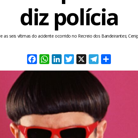
diz polícia
re as seis vítimas do acidente ocorrido no Recreio dos Bandeirantes; Cenip
Facebook
WhatsApp
LinkedIn
Twitter
X
Telegra
Share