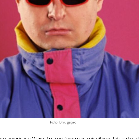
Foto: Divulgação
te-americano Oliver Tree está entre as seis vítimas fatais da col