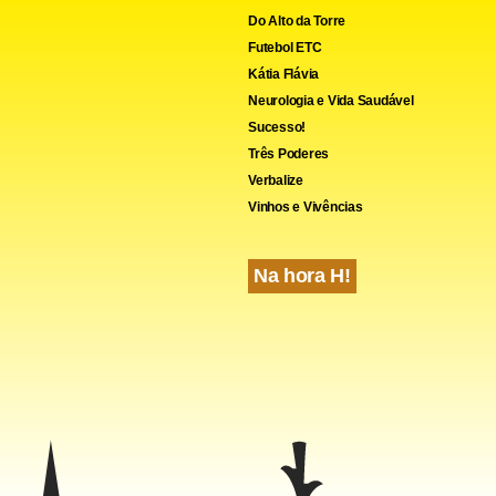
Do Alto da Torre
Futebol ETC
cebook
WhatsApp
LinkedIn
Twitter
X
Telegram
Share
Kátia Flávia
Neurologia e Vida Saudável
Sucesso!
Três Poderes
Verbalize
Vinhos e Vivências
Na hora H!