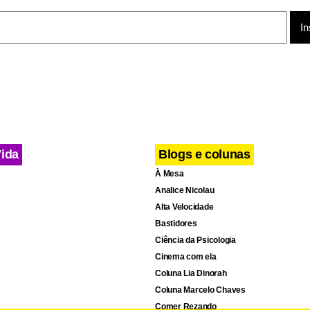
a colisão ainda são desconhecidas. O Centro de Investigação e P
ronáuticos (Cenipa), da Força Aérea Brasileira (FAB), abriu inve
as circunstâncias do acidente.
Vida
Blogs e colunas
À Mesa
Analice Nicolau
Alta Velocidade
Bastidores
Ciência da Psicologia
Cinema com ela
Coluna Lia Dinorah
Coluna Marcelo Chaves
Comer Rezando