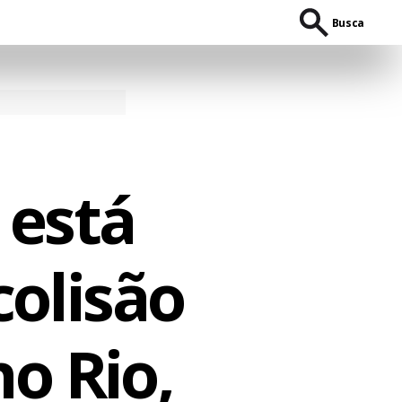
Busca
 está
colisão
no Rio,