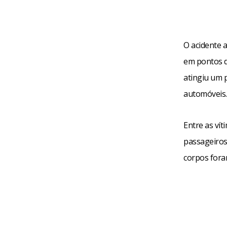
O acidente 
em pontos d
atingiu um p
automóveis.
Entre as vít
passageiros 
corpos fora