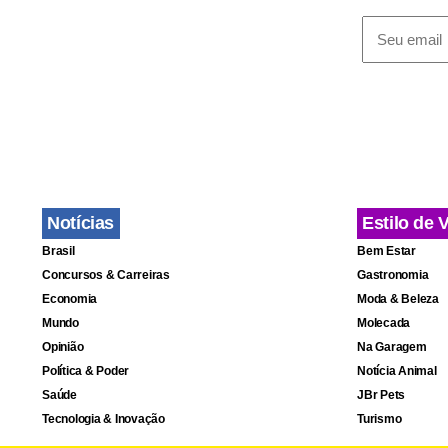
As causas d
Acidentes Ae
para apurar 
Notícias
Estilo de 
Brasil
Bem Estar
Concursos & Carreiras
Gastronomia
Economia
Moda & Beleza
Mundo
Molecada
Opinião
Na Garagem
Política & Poder
Notícia Animal
Saúde
JBr Pets
Tecnologia & Inovação
Turismo