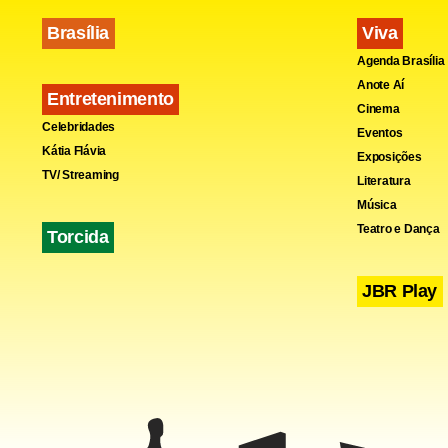
Brasília
Viva
Agenda Brasília
Fa
Anote Aí
Entretenimento
Cinema
Celebridades
Eventos
Kátia Flávia
Exposições
TV/ Streaming
Literatura
Música
Teatro e Dança
Torcida
JBR Play