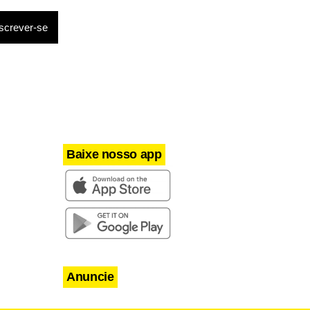
revenção de
stigação
Baixe nosso app
Anuncie