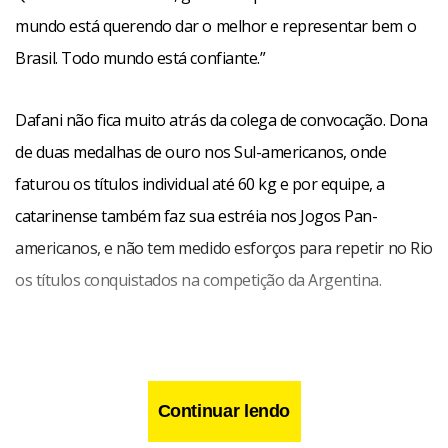
mundo está querendo dar o melhor e representar bem o
Brasil. Todo mundo está confiante.”
Dafani não fica muito atrás da colega de convocação. Dona
de duas medalhas de ouro nos Sul-americanos, onde
faturou os títulos individual até
60 kg
e por equipe, a
catarinense também faz sua estréia nos Jogos Pan-
americanos, e não tem medido esforços para repetir no Rio
os títulos conquistados na competição da Argentina.
“Estou muito emocionada em representar meu país. Tenho
treinado muito para trazer ótimos resultados”, explicou a
Continuar lendo
atleta, nascida em Florianópolis e que ainda comemora as