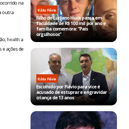
ocorrido na
Kátia Flávia
a outra
Filho de Luciano Huck passa em
faculdade de R$ 100 mil por ano e
família comemora: “Pais
orgulhosos”
ção,
a
health
s e ações de
Kátia Flávia
Escolhido por Flávio para vice é
acusado de estuprar e engravidar
criança de 13 anos