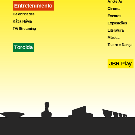
Anote Aí
Entretenimento
Cinema
Celebridades
Eventos
Kátia Flávia
Exposições
TV/ Streaming
Literatura
Música
Fa
Teatro e Dança
Torcida
JBR Play