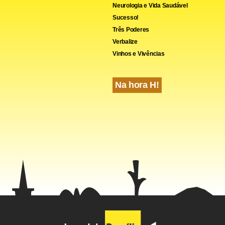
Neurologia e Vida Saudável
Sucesso!
Três Poderes
Verbalize
Vinhos e Vivências
cebook
WhatsApp
LinkedIn
Twitter
X
Telegram
Share
Na hora H!