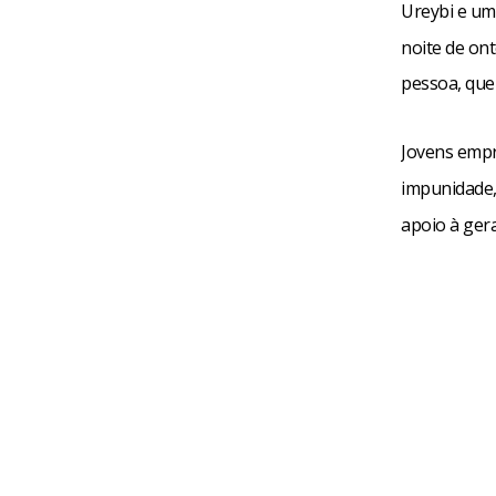
Ureybi e um
noite de on
pessoa, que 
Jovens empr
impunidade
apoio à ger