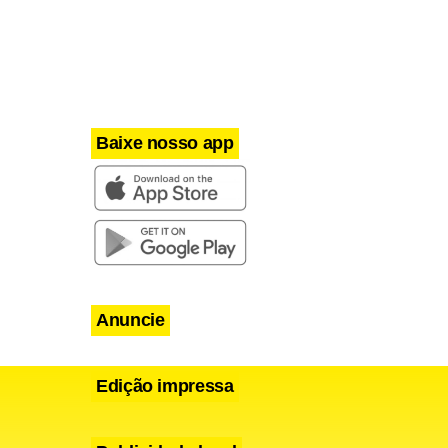
s, perto da
Baixe nosso app
Anuncie
Edição impressa