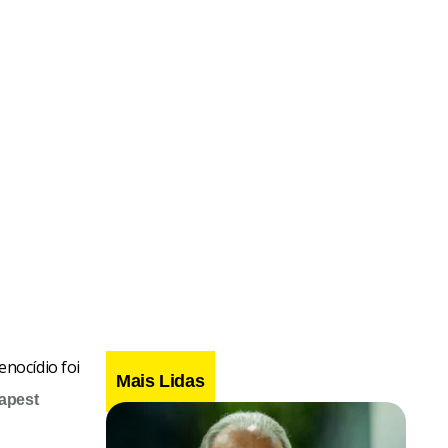
nocídio foi
Mais Lidas
apest