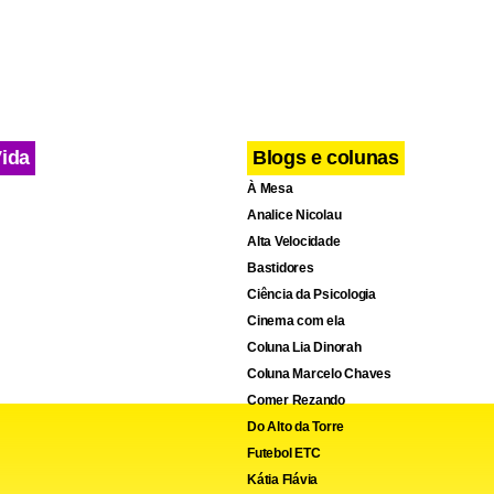
rânsito está interrompido devido uma colisão entre dois veículo
Em todos os casos a polícia afirmou não haver feridos.
Vida
Blogs e colunas
À Mesa
Analice Nicolau
Alta Velocidade
Bastidores
Ciência da Psicologia
Cinema com ela
Coluna Lia Dinorah
Coluna Marcelo Chaves
Comer Rezando
Do Alto da Torre
Futebol ETC
Kátia Flávia