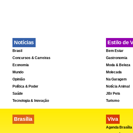
Na EPNB, o t
chácara 13. 
Notícias
Estilo de 
Brasil
Bem Estar
Concursos & Carreiras
Gastronomia
Economia
Moda & Beleza
Mundo
Molecada
Opinião
Na Garagem
Política & Poder
Notícia Animal
Saúde
JBr Pets
Tecnologia & Inovação
Turismo
Brasília
Viva
Agenda Brasília