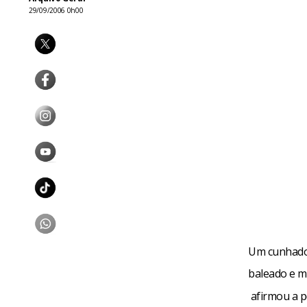
29/09/2006 0h00
Um cunhado 
baleado e 
afirmou a po