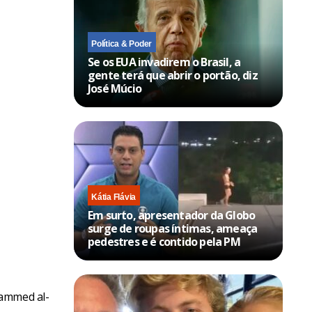
Política & Poder
Se os EUA invadirem o Brasil, a
gente terá que abrir o portão, diz
José Múcio
Kátia Flávia
Em surto, apresentador da Globo
surge de roupas íntimas, ameaça
pedestres e é contido pela PM
hammed al-