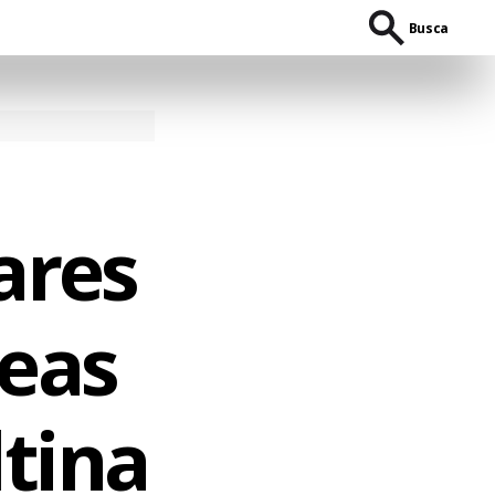
Busca
ares
eas
ltina