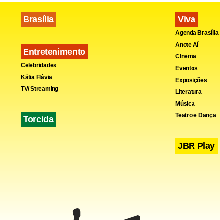
Brasília
Viva
Fa
Agenda Brasília
Anote Aí
Entretenimento
Cinema
Celebridades
Eventos
Kátia Flávia
Exposições
TV/ Streaming
Literatura
Música
Teatro e Dança
Torcida
JBR Play