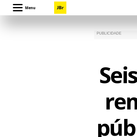
Menu
Sei
re
públ