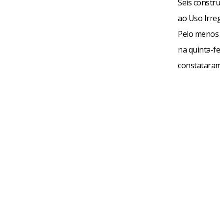
Seis constr
ao Uso Irreg
Pelo menos 
na quinta-fe
constataram