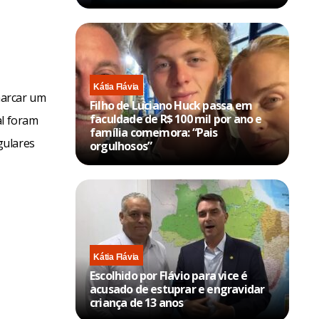
Kátia Flávia
marcar um
Filho de Luciano Huck passa em
faculdade de R$ 100 mil por ano e
al foram
família comemora: “Pais
gulares
orgulhosos”
Kátia Flávia
Escolhido por Flávio para vice é
acusado de estuprar e engravidar
criança de 13 anos