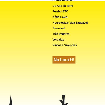
Comer Rezando
Do Alto da Torre
cebook
WhatsApp
LinkedIn
Twitter
X
Telegram
Share
Futebol ETC
Kátia Flávia
Neurologia e Vida Saudável
Sucesso!
Três Poderes
Verbalize
Vinhos e Vivências
Na hora H!