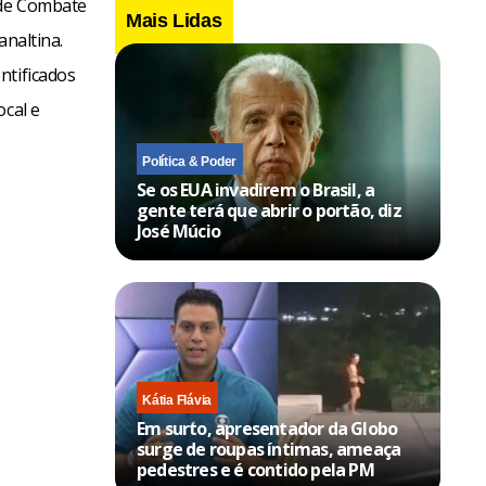
 de Combate
Mais Lidas
analtina.
ntificados
ocal e
Política & Poder
Se os EUA invadirem o Brasil, a
gente terá que abrir o portão, diz
José Múcio
Kátia Flávia
Em surto, apresentador da Globo
surge de roupas íntimas, ameaça
pedestres e é contido pela PM