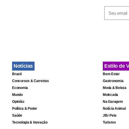
Notícias
Estilo de 
Brasil
Bem Estar
Concursos & Carreiras
Gastronomia
Economia
Moda & Beleza
Mundo
Molecada
Opinião
Na Garagem
Política & Poder
Notícia Animal
Saúde
JBr Pets
Tecnologia & Inovação
Turismo
*Com inform