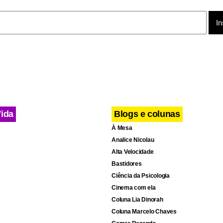
Vida
Blogs e colunas
À Mesa
Analice Nicolau
Alta Velocidade
Bastidores
Ciência da Psicologia
Cinema com ela
Coluna Lia Dinorah
Coluna Marcelo Chaves
ações da Seops.