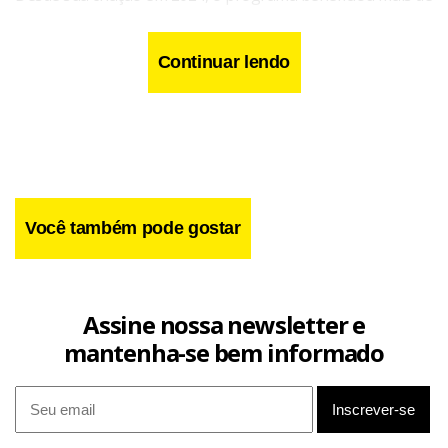
3 mil mulheres. Entre janeiro e abril deste ano, foram
realizados 388 atendimentos. O curso ocorre
Continuar lendo
semanalmente, às sextas-feiras, das 10h às 12h, durante as
edições do programa GDF na Sua Porta. As inscrições
podem ser feitas por formulário eletrônico ou no local, e
mais informações estão disponíveis pelo telefone (61)
98382-0271.
Você também pode gostar
Assine nossa newsletter e
mantenha-se bem informado