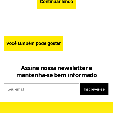
Continuar lendo
Você também pode gostar
Assine nossa newsletter e
mantenha-se bem informado
Clique aqui e confira os resultados
Um assalto a uma loja de conveniência do BRB em
Planaltina contou com a ajuda da população. Ao fugirem
com cerca de R$ 5 mil do posto bancário,
que fica
dosage