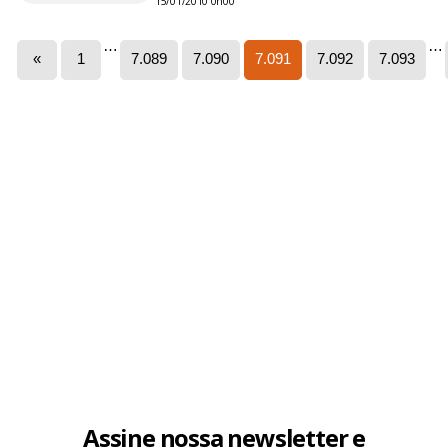
15/01/2010 0h00
…
…
«
1
7.089
7.090
7.091
7.092
7.093
Assine nossa newsletter e