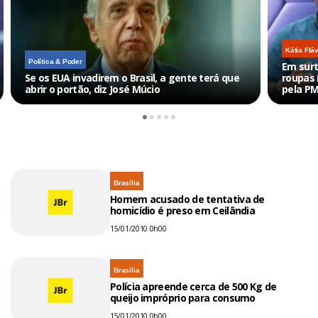
Kátia Flá
Política & Poder
Em surt
Se os EUA invadirem o Brasil, a gente terá que
roupas 
abrir o portão, diz José Múcio
pela P
Brasília
Homem acusado de tentativa de
homicídio é preso em Ceilândia
15/01/2010 0h00
Brasília
Polícia apreende cerca de 500 Kg de
queijo impróprio para consumo
15/01/2010 0h00