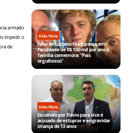
taria armado
do impedir o
Kátia Flávia
Filho de Luciano Huck passa em
ora de
faculdade de R$ 100 mil por ano e
família comemora: “Pais
orgulhosos”
Kátia Flávia
Escolhido por Flávio para vice é
acusado de estuprar e engravidar
criança de 13 anos