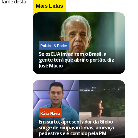
 tarde desta
Mais Lidas
Política & Poder
Se os EUA invadirem o Brasil, a
gente terá que abrir o portão, diz
José Múcio
Kátia Flávia
Em surto, apresentador da Globo
surge de roupas íntimas, ameaça
pedestres e é contido pela PM