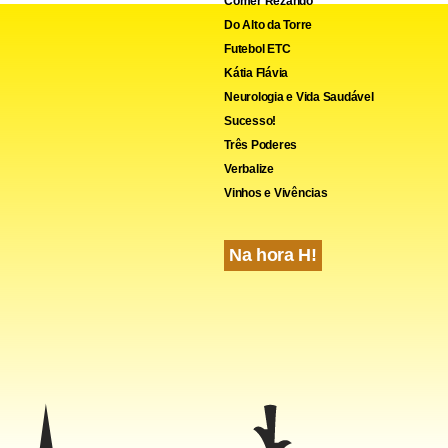
Comer Rezando
Do Alto da Torre
Futebol ETC
Kátia Flávia
Neurologia e Vida Saudável
Sucesso!
Três Poderes
Verbalize
Vinhos e Vivências
Na hora H!