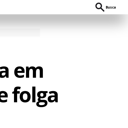
Busca
da em
e folga