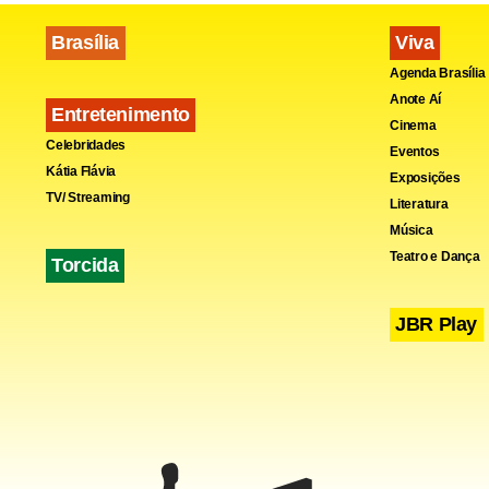
Brasília
Viva
Agenda Brasília
Anote Aí
Entretenimento
Cinema
Celebridades
Eventos
Kátia Flávia
Exposições
TV/ Streaming
Literatura
Música
Teatro e Dança
Torcida
JBR Play