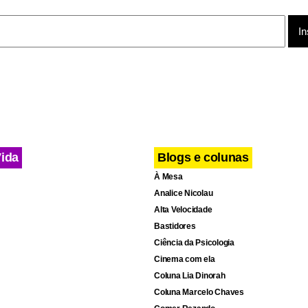
Vida
Blogs e colunas
À Mesa
Analice Nicolau
Alta Velocidade
cebook
WhatsApp
LinkedIn
Twitter
X
Telegram
Share
Bastidores
Ciência da Psicologia
Cinema com ela
Coluna Lia Dinorah
Coluna Marcelo Chaves