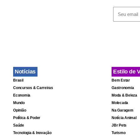
Notícias
Estilo de 
Brasil
Bem Estar
Concursos & Carreiras
Gastronomia
Economia
Moda & Beleza
Fa
Mundo
Molecada
Opinião
Na Garagem
Política & Poder
Notícia Animal
Saúde
JBr Pets
Tecnologia & Inovação
Turismo