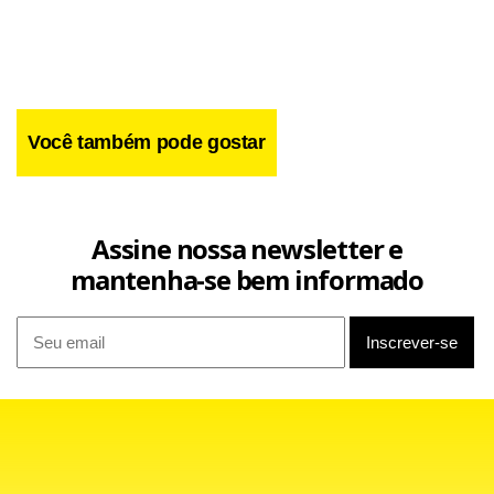
lixo no Lixão e são, também, dependentes químicas.
Leia a matéria completa na
do Jornal de
edição digital
Brasília deste domingo (27).
Você também pode gostar
Assine nossa newsletter e
mantenha-se bem informado