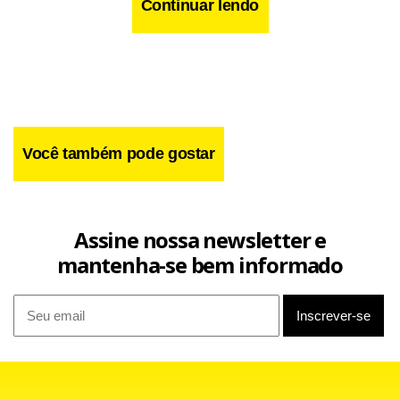
Continuar lendo
e, consequentemente, as mães mudaram o jeito de agir
com os filhos.
Você também pode gostar
Segundo o psicólogo Fauzi Mansur, elas passaram a se
valorizar e conquistar espaço na sociedade. “Com o passar
do tempo, as mulheres foram se libertando do machismo.
Assine nossa newsletter e
Foram deixando de ser somente mães, esposas e
mantenha-se bem informado
começaram a ter vontades e desejos como todas as outras
pessoas. Começaram a pensar em crescer na vida, se
desenvolver intelectualmente e ser independentes”, explica.