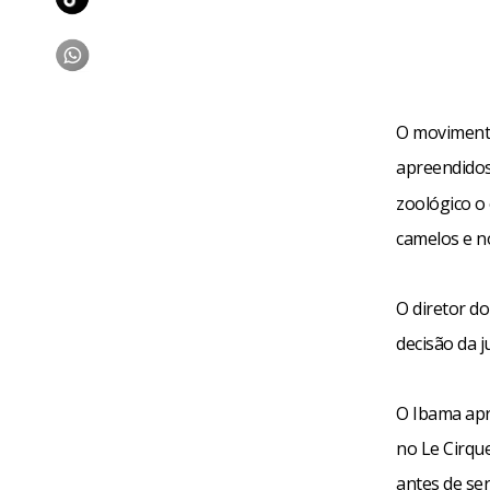
O movimento
apreendidos
zoológico o 
camelos e no
O diretor do
decisão da j
O Ibama apr
no Le Cirqu
antes de se