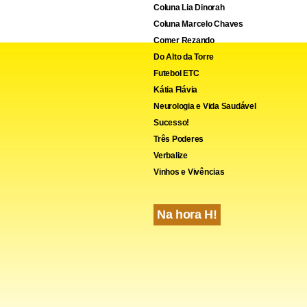
Coluna Lia Dinorah
Coluna Marcelo Chaves
Comer Rezando
Do Alto da Torre
Futebol ETC
Kátia Flávia
Neurologia e Vida Saudável
Sucesso!
Três Poderes
Verbalize
Vinhos e Vivências
Na hora H!