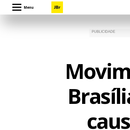
Menu
Movime
Brasíl
caus