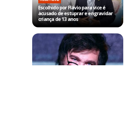
Escolhido por Flávio para vice é
acusado de estuprar e engravidar
criança de 13 anos
Política & Poder
Milei volta a chamar Lula de ‘ladrão’
e ‘corrupto’