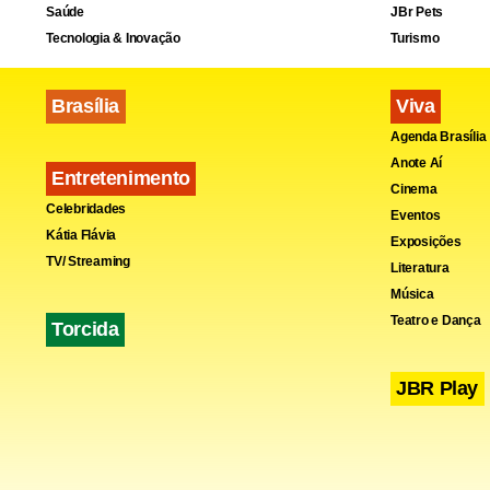
Saúde
JBr Pets
Tecnologia & Inovação
Turismo
Brasília
Viva
Agenda Brasília
Anote Aí
Entretenimento
Cinema
Celebridades
Eventos
Kátia Flávia
Exposições
TV/ Streaming
Literatura
Música
Teatro e Dança
Torcida
JBR Play