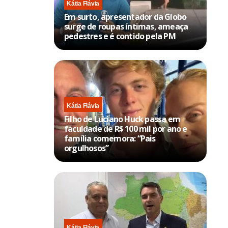
Kátia Flávia
Em surto, apresentador da Globo
surge de roupas íntimas, ameaça
pedestres e é contido pela PM
Kátia Flávia
Filho de Luciano Huck passa em
faculdade de R$ 100 mil por ano e
família comemora: “Pais
orgulhosos”
Kátia Flávia