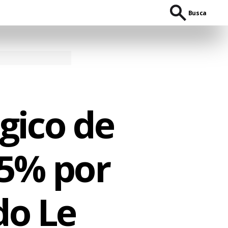
Busca
gico de
15% por
do Le