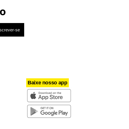
o
Baixe nosso app