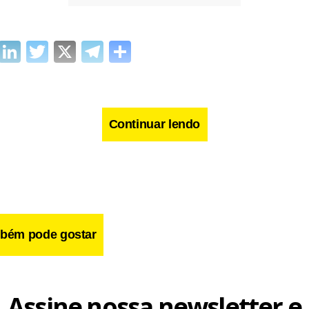
cebook
WhatsApp
LinkedIn
Twitter
X
Telegram
Share
Continuar lendo
bém pode gostar
Assine nossa newsletter e