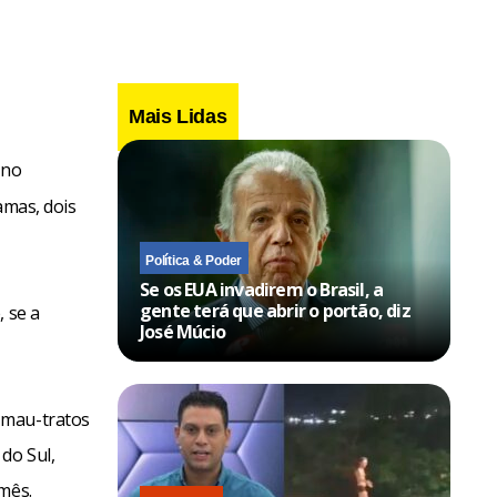
Mais Lidas
 no
amas, dois
Política & Poder
Se os EUA invadirem o Brasil, a
gente terá que abrir o portão, diz
, se a
José Múcio
 mau-tratos
do Sul,
mês.