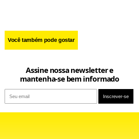
Facebook
WhatsApp
LinkedIn
Twitter
X
Telegram
Share
Você também pode gostar
Assine nossa newsletter e
mantenha-se bem informado