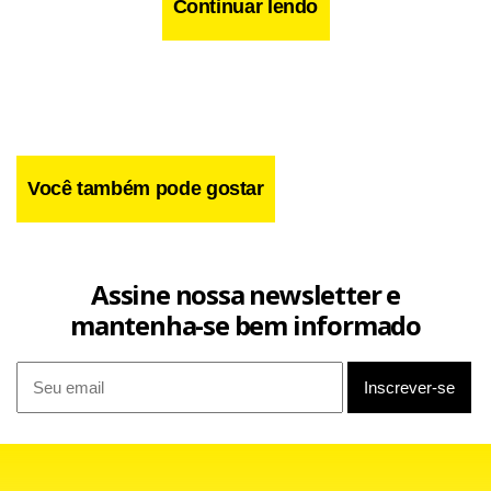
Continuar lendo
Você também pode gostar
Carlos estava detido na 30ª DP, desde ontem, quando
Assine nossa newsletter e
prestou seu primeiro depoimento. Ele havia dito à polícia
mantenha-se bem informado
que foi convidado por Diego Nascimento da Silva, de 18
anos, para participar do assalto, mas recusou.
Mais tarde, entretanto, ele confessou que foi com a
quadrilha até o local. Ele disse ainda que foi forçado por