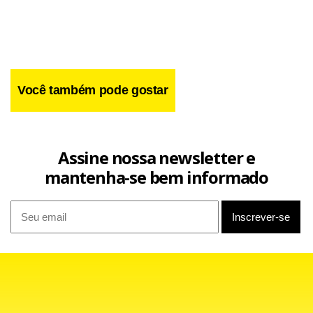
Brasília (CEB), durou pouco mais de duas horas.
Você também pode gostar
Contudo, a reclamação de quem mora na região é que a
falta de energia é constante em alguns pontos de
Arniqueiras, principalmente à noite.
Assine nossa newsletter e
mantenha-se bem informado