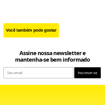
problema que se estende há mais de 18 meses, período em
que o consórcio Metroman atua sem licitação. A
expectativa do Metrô-DF é de que o processo seja
concluído em pouco mais de três meses, e o serviço seja
Você também pode gostar
melhorado como consequência.
Leia a matéria completa na
do Jornal de
edição digital
Assine nossa newsletter e
Brasília deste domingo (27).
mantenha-se bem informado