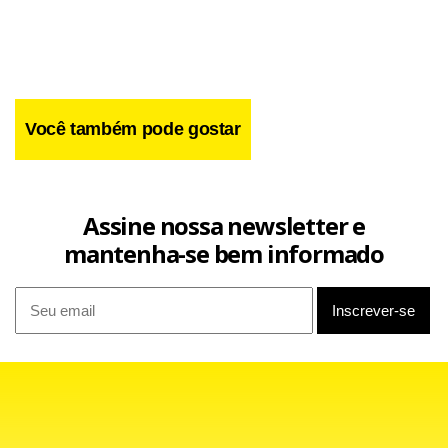
Você também pode gostar
Assine nossa newsletter e
mantenha-se bem informado
“A conceituação de família vem sofrendo alargamento ao
longo dos tempos, com profundas alterações em sua
constituição, não estando mais adstrita a uma única
estrutura, mas com modelos alternativos de convivência,