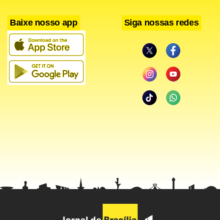
sendo entrelaçada por unidades diversas”, disse.
Baixe nosso app
Siga nossas redes
Para a juíza Ana Amaral, “essas modificações e pluralidades
não podem deixar na orfandade jurídica os novos núcleos
que surgiram. Famílias monoparentais, pluriparentais,
recompostas ou mosaicos, todas as formações familiares
devem ser respeitadas e são dignas de tutela, pois são
norteadas pelo ideal da felicidade”.