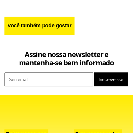
Você também pode gostar
Assine nossa newsletter e
mantenha-se bem informado
Eixo
Na capital federal, outra capotagem, desta vez no Eixo L
Norte. Segundo o Corpo de Bombeiros, o motorista de um
VW Gol cinza estava sozinho no carro e sofreu apenas
ferimentos leves.