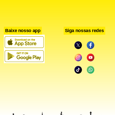
realizar o transplante.
Na época, mesmo sabendo que a lista era extensa, a mãe
do garoto, Irani Neres se mostrou confiante. “Só o fato de
Baixe nosso app
Siga nossas redes
conseguir colocar meu filho na lista é uma felicidade
enorme, vocês não imaginam”, admitiu a mulher.