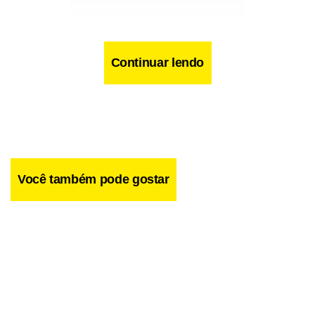
Continuar lendo
Você também pode gostar
Facebook
WhatsApp
LinkedIn
Twitter
X
Telegram
Share