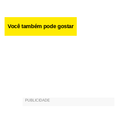
Você também pode gostar
Facebook
WhatsApp
LinkedIn
Twitter
X
Telegram
Share