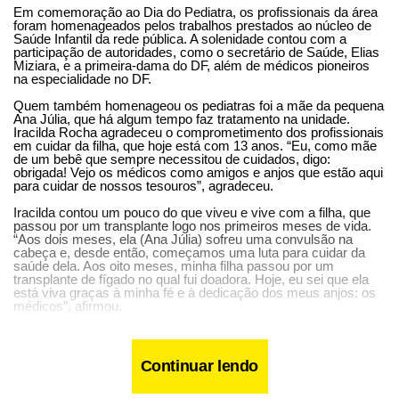
Em comemoração ao Dia do Pediatra, os profissionais da área
foram homenageados pelos trabalhos prestados ao núcleo de
Saúde Infantil da rede pública. A solenidade contou com a
participação de autoridades, como o secretário de Saúde, Elias
Miziara, e a primeira-dama do DF, além de médicos pioneiros
na especialidade no DF.
Quem também homenageou os pediatras foi a mãe da pequena
Ana Júlia, que há algum tempo faz tratamento na unidade.
Iracilda Rocha agradeceu o comprometimento dos profissionais
em cuidar da filha, que hoje está com 13 anos. “Eu, como mãe
de um bebê que sempre necessitou de cuidados, digo:
obrigada! Vejo os médicos como amigos e anjos que estão aqui
para cuidar de nossos tesouros”, agradeceu.
Iracilda contou um pouco do que viveu e vive com a filha, que
passou por um transplante logo nos primeiros meses de vida.
“Aos dois meses, ela (Ana Júlia) sofreu uma convulsão na
cabeça e, desde então, começamos uma luta para cuidar da
saúde dela. Aos oito meses, minha filha passou por um
transplante de fígado no qual fui doadora. Hoje, eu sei que ela
está viva graças à minha fé e à dedicação dos meus anjos: os
médicos”, afirmou.
Continuar lendo