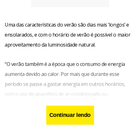
Uma das características do verão são dias mais ‘longos’ e
ensolarados, e com o horário de verão é possível o maior
aproveitamento da luminosidade natural.
“O verão também é a época que o consumo de energia
aumenta devido ao calor. Por mais que durante esse
período se passe a gastar energia em outros horários,
com o uso de aparelhos de ar-condicionado ou
ventiladores, por exemplo, ameniza-se o consumo no
horário de pico”, explica o professor Abiezer Fernandes.
Continuar lendo