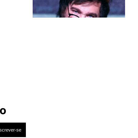
Política & Poder
Milei volta a chamar Lula de ‘ladrão’
e ‘corrupto’
o