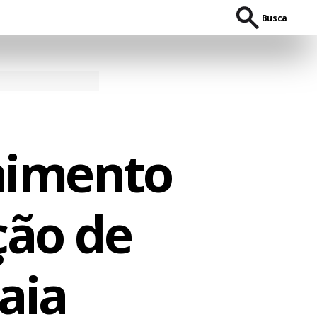
Busca
lhimento
ção de
aia