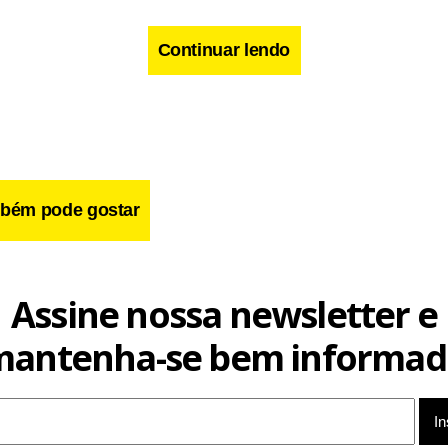
Continuar lendo
bém pode gostar
Assine nossa newsletter e
mantenha-se bem informad
também