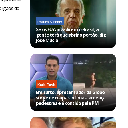
 órgãos do
Política & Poder
Se os EUA invadirem o Brasil, a
gente terá que abrir o portão, diz
José Múcio
Kátia Flávia
Em surto, apresentador da Globo
surge de roupas íntimas, ameaça
pedestres e é contido pela PM