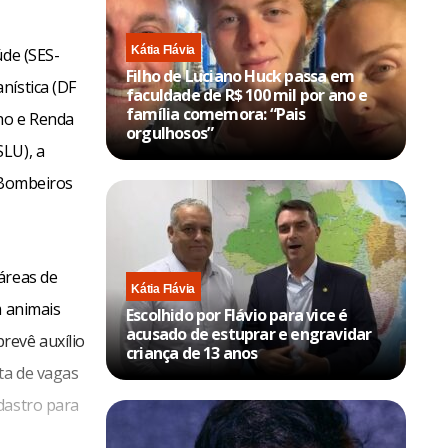
Kátia Flávia
úde (SES-
Filho de Luciano Huck passa em
nística (DF
faculdade de R$ 100 mil por ano e
família comemora: “Pais
lho e Renda
orgulhosos”
SLU), a
e Bombeiros
áreas de
Kátia Flávia
m animais
Escolhido por Flávio para vice é
acusado de estuprar e engravidar
revê auxílio
criança de 13 anos
ta de vagas
dastro para