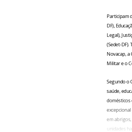
Participam d
DF), Educaç
Legal), Jus
(Sedet-DF).
Novacap, a C
Militar e o 
Segundo o G
saúde, educa
domésticos 
excepcional
em abrigos,
unidades hab