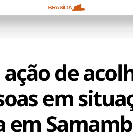
BRASÍLIA
 ação de aco
soas em situa
a em Samamb