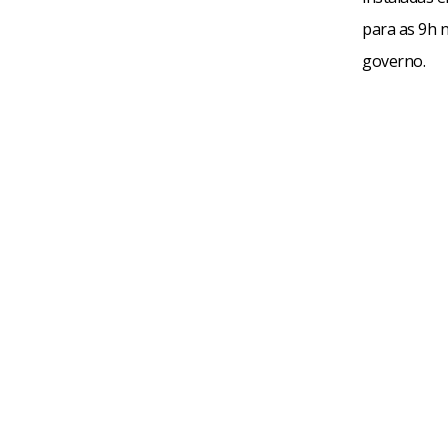
para as 9h n
governo.