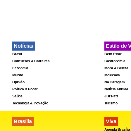
Política
de decreto,
Delegad
para combat
Notícias
Estilo de 
GDF leva
Brasil
Bem Estar
Emater-DF
Concursos & Carreiras
Gastronomia
Economia
Moda & Beleza
Mundo
Molecada
Opinião
Na Garagem
Após o aten
Política & Poder
Notícia Animal
transporte d
Saúde
JBr Pets
objetos pess
Tecnologia & Inovação
Turismo
para retirad
Brasília
Viva
Ao longo da
Agenda Brasília