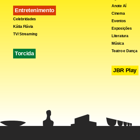
Anote Aí
prévios nos
Entretenimento
Cinema
Celebridades
Eventos
Kátia Flávia
Com informa
Exposições
TV/ Streaming
Literatura
Música
Teatro e Dança
Torcida
JBR Play