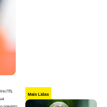
ra (19),
Mais Lidas
rua
io previsto