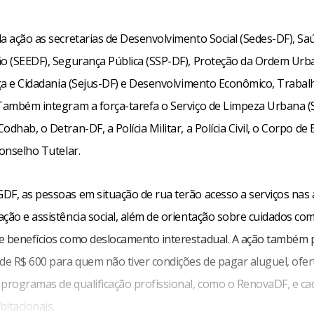
a ação as secretarias de Desenvolvimento Social (Sedes-DF), Sa
ão (SEEDF), Segurança Pública (SSP-DF), Proteção da Ordem Urba
tiça e Cidadania (Sejus-DF) e Desenvolvimento Econômico, Traba
 Também integram a força-tarefa o Serviço de Limpeza Urbana (
odhab, o Detran-DF, a Polícia Militar, a Polícia Civil, o Corpo d
Conselho Tutelar.
DF, as pessoas em situação de rua terão acesso a serviços nas 
ção e assistência social, além de orientação sobre cuidados co
e benefícios como deslocamento interestadual. A ação também p
 de R$ 600 para quem não tiver condições de pagar aluguel, ofer
 programas de qualificação profissional, como o RenovaDF, e ca
itacionais.