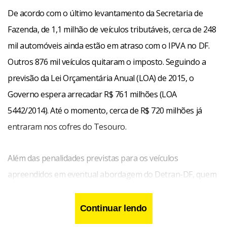
De acordo com o último levantamento da Secretaria de
Fazenda, de 1,1 milhão de veículos tributáveis, cerca de 248
mil automóveis ainda estão em atraso com o IPVA no DF.
Outros 876 mil veículos quitaram o imposto. Seguindo a
previsão da Lei Orçamentária Anual (LOA) de 2015, o
Governo espera arrecadar R$ 761 milhões (LOA
5442/2014). Até o momento, cerca de R$ 720 milhões já
entraram nos cofres do Tesouro.
Além das penalidades previstas para os veículos
apreendidos em eventual abordagem do Detran-DF, quem
não quitar o IPVA pagará o valor atualizado. Parcelas
pagas com mais de 30 dias do vencimento terão correção
Continuar lendo
monetária do valor principal pelo Índice Nacional de Preço