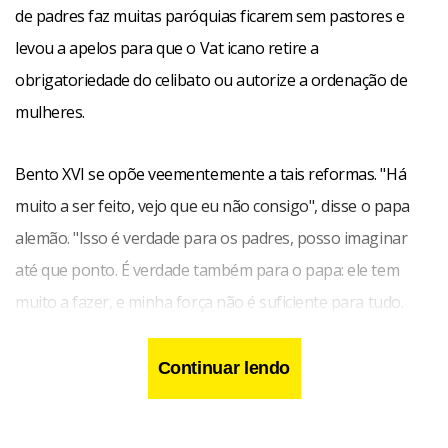
de padres faz muitas paróquias ficarem sem pastores e
levou a apelos para que o Vat icano retire a
obrigatoriedade do celibato ou autorize a ordenação de
mulheres.
Bento XVI se opõe veementemente a tais reformas. "Há
muito a ser feito, vejo que eu não consigo", disse o papa
alemão. "Isso é verdade para os padres, posso imaginar
até que ponto. É verdade também para o papa: ele tem
muito a fazer, e minha força não é suficiente para tudo.
Então preciso aprender a fazer o que posso e deixar o
resto para Deus e meus colegas".
Continuar lendo